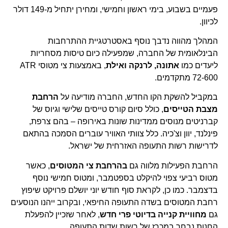
פעמיים בשבוע, בימי ראשון וחמישי, ומחירן יתחיל מ-149 דולר
לכיוון.
המהלך מהווה נדבך נוסף באסטרטגיית ההתרחבות
הבינלאומית של החברה, שמפעילה כיום טיסות מסחריות
ליעדים כמו
אתונה, לרנקה ואילת
, באמצעות צי מטוסי ATR
72-600 מתקדמים.
במקביל להשקת הקו החדש, החברה מודיעה על
הרחבת
מצבת הטייסים
, כולל סיום קורס טייסים שלישי וגיוס של
קברניטים מנוסים ממדינות שונות באירופה – בהם צרפת,
פינלנד, יוון וצ'כיה. כלל צוותי האוויר עוברים הסמכה בהתאם
לדרישות רשות התעופה האזרחית של ישראל.
הרחבת הפעילות מלווה גם
בהרחבת צי המטוסים
, כאשר
מטוס רביעי צפוי להיקלט בספטמבר, ומטוס חמישי נוסף
בדצמבר. כמו כן, לקראת סוף חודש יוני יושלם פרויקט שיפוץ
רחבת המטוסים בשדה התעופה החיפאי, ובקרוב ייהנו הנוסעים
גם
מחוויית קנייה בדיוטי פרי חדש
, לאחר שזכיין להפעלת
החנות נבחר במכרז של רשות שדות התעופה.