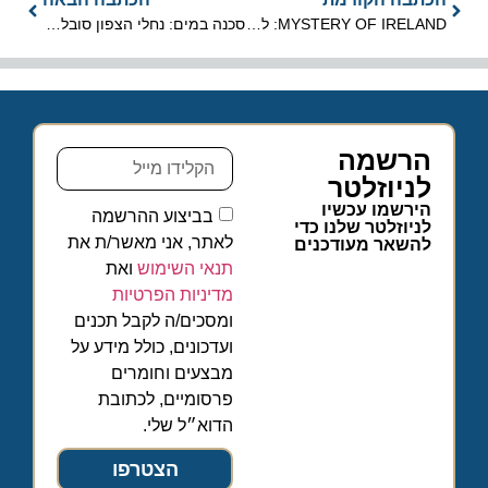
MYSTERY OF IRELAND: להקת המחול CELTIC THRONE
סכנה במים: נחלי הצפון סובלים מזיהום חמור – הציבור נקרא להתרחק
הרשמה
לניוזלטר
הירשמו עכשיו
בביצוע ההרשמה
לניוזלטר שלנו כדי
לאתר, אני מאשר/ת את
להשאר מעודכנים
תנאי השימוש
ואת
מדיניות הפרטיות
ומסכים/ה לקבל תכנים
ועדכונים, כולל מידע על
מבצעים וחומרים
פרסומיים, לכתובת
הדוא״ל שלי.
הצטרפו