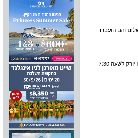
לום והם הועברו
בשעה 20:00 ייצא מטוס מיוחד של אל על לחלץ את הנוסעים ולהביאם ליעדם. עקב כך, נדחית טיסה 001 של אל על לניו יורק לשעה 7:30