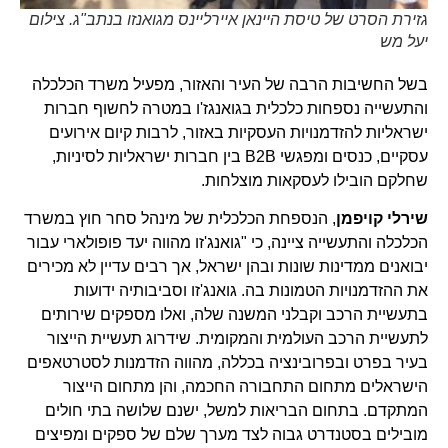
גזירת הסרט של טיסת היינאן איירליינס מגואנזו בנתב"ג. צילום
יעל מש
בשל החשיבות הרבה של העיר והאזור, מפעיל משרד הכלכלה
והתעשייה נספחות כלכלית בגואנגז'ו במטרה לחשוף חברות
ישראליות להזדמנויות העסקיות באזור, לרבות קיום אירועים
עסקיים, כנסים ומפגשי B2B בין חברות ישראליות לסיניות,
שחלקם הובילו לעסקאות מוצלחות.
שירלי קויפמן
, הנספחת הכלכלית של מינהל סחר חוץ במשרד
הכלכלה והתעשייה ציינה, כי "גואנג'זו מהווה יעד פופולארי עבור
יבואנים ממדינות שונות ובהן ישראל, אך רבים עדיין לא מכירים
את ההזדמנויות הטמונות בה. גואנג'זו וסביבותיה ידועות
בתעשיית הרכב וקבלני המשנה שלה, ואלו מספקים שירותים
לתעשיית הרכב העולמית והמקומית. שידרוג תעשיית הייצור
בעיר בפרט ובפרובינציה בכללה, מהווה הזדמנות לסטרטאפים
הישראלים מתחום התחבורה החכמה, והן מתחום הייצור
המתקדם. בתחום הבריאות למשל, ישנם שלושה בתי חולים
מובילים בסטנדרט גבוה לצד מערך שלם של ספקים ומפיצים