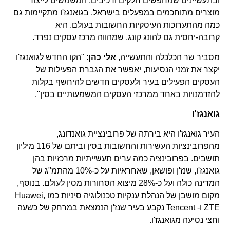
ובתעשיינים שמחפשים חלקים ורכיבים, המשמשים לייצור
מוצרים מתוחכמים במפעלים בישראל. בגואנגז'ו מתקיימות גם
כמה מהתערוכות העיסקיות החשובות בעולם. היא
קרובה-יחסית גם להונג קונג, שמהווה מרכז עסקים נפרד.
מסביר שר הכלכלה והתעשייה,
אלי כהן
: "הקו החדש לגואנגז'ו
יקצר את זמני הנסיעות, יאפשר את הגברת הפעילות של
העסקים הפעילים בעיר ולעסקים חדשים להיחשף בקלות
להזדמנויות באחד ממרכזי העסקים המשמעותיים בסין".
גואנגז'ו
העיר גואנגז'ו היא בירתה של פרובינציית גואנדונג,
מהפרובינציות העשירות והחשובות בסין וביתם של 116 מיליון
תושבים. בפרובינציה כמה ערים תעשייתיות מרכזיות בהן
גואנגז'ו, שנז'ן ופושאן, שאחראיות על כ-10% מהתמ"ג של
המדינה כולה ועל כ-28% מיצוא הסחורות מסין לעולם. בנוסף,
מקום מושבן של הנהלת ענקיות טכנולוגיה סיניות כמו Huawei,
ZTE ו- Tencent נקבע בעיר שנז'ן הנמצאת במרחק של כשעה
וחצי נסיעה מגואנגז'ו.