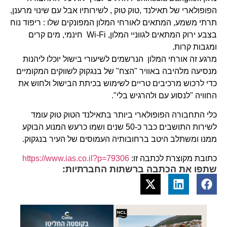
הפופולארי של תאילנד ,טוק טוק , לשירותיו אבל עם שינוי מרענן,
תרתי משמע, המתאים לאורחי המלון המפונקים שלו : ריפוד נוח
בצבע ירוק המתאים לגווניי המלון, Wi-Fi חינמי, מים קרים
ומגבות קרות.
מרגע זה אורחי המלון הנרשמים לשיעורי בישול יוכלו ליהנות
מנסיעה מלהיבה באוויר "הצח" של בנגקוק לשווקים המקומיים
כדי לרכוש מרכיבים טריים לשימוש בכיתת הבישול ולחוש את
החוויה "לנסוע עם ולהרגיש בלי".
כלי התחבורה הפופולארי ביותר בתאילנד הטוק טוק עומד
לשירות התושבים כבר כ-50 שנים ושמו כרעש המנוע הבוקע
ממנו ומשתלב היטב ברחובותיה העמוסים של העיר בנגקוק.
כתובת מקוצרת לכתבה זו:
https://www.ias.co.il?p=79306
שתפו את הכתבה ברשתות החברתיות: