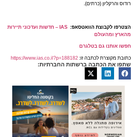
רודוס והרקליון (כרתים).
הצטרפו לקבוצת הוואטסאפ:
IAS – חדשות ועדכוני תיירות
מהארץ ומהעולם
חפשו אותנו גם בטלגרם
כתובת מקוצרת לכתבה זו:
https://www.ias.co.il?p=188182
שתפו את הכתבה ברשתות החברתיות: