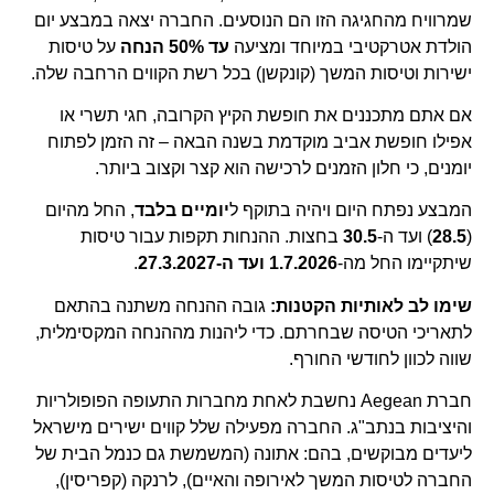
שמרוויח מהחגיגה הזו הם הנוסעים. החברה יצאה במבצע יום
הולדת אטרקטיבי במיוחד ומציעה
עד 50% הנחה
על טיסות
ישירות וטיסות המשך (קונקשן) בכל רשת הקווים הרחבה שלה.
אם אתם מתכננים את חופשת הקיץ הקרובה, חגי תשרי או
אפילו חופשת אביב מוקדמת בשנה הבאה – זה הזמן לפתוח
יומנים, כי חלון הזמנים לרכישה הוא קצר וקצוב ביותר.
המבצע נפתח היום ויהיה בתוקף ל
יומיים בלבד
, החל מהיום
(
28.5
) ועד ה-
30.5
בחצות. ההנחות תקפות עבור טיסות
שיתקיימו החל מה-
1.7.2026 ועד ה-27.3.2027
.
שימו לב לאותיות הקטנות:
גובה ההנחה משתנה בהתאם
לתאריכי הטיסה שבחרתם. כדי ליהנות מההנחה המקסימלית,
שווה לכוון לחודשי החורף.
חברת Aegean נחשבת לאחת מחברות התעופה הפופולריות
והיציבות בנתב"ג. החברה מפעילה שלל קווים ישירים מישראל
ליעדים מבוקשים, בהם: אתונה (המשמשת גם כנמל הבית של
החברה לטיסות המשך לאירופה והאיים), לרנקה (קפריסין),