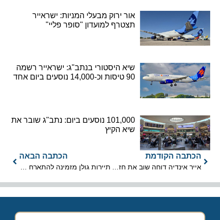
אור ירוק מבעלי המניות: ישראייר
תצטרף למועדון "סופר פליי"
שיא היסטורי בנתב"ג: ישראייר רשמה
90 טיסות וכ-14,000 נוסעים ביום אחד
101,000 נוסעים ביום: נתב"ג שובר את
שיא הקיץ
הכתבה הקודמת
הכתבה הבאה
אייר אינדיה דוחה שוב את חזרתה לישראל: לפחות עד סוף יולי 2026
תיירות גולן מזמינה להתארח ב'עונת הדובדבן בגולן'