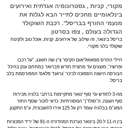
מקורי, קניות , גסטרונומיה אגדתית ואירועים
בינלאומיים מחכים לתייר הבא לגלות את
מנעמי החורף בבריסל". רכבת השוקולד
הגדולה בעולם , צפו בסרטון
בריסל בינואר, זה שילוב של אירועים, קניות, אוכל טוב ולקינוח
שוקולד בלגי מקורי.
חיילי החרס ממאוזוליאום הקיסר צ'ין שה חואנג, "על רכבו
ופרשיו", מוצגים עד מחצית חודש פברואר במתחם ענק בהיכל
הבורסה הישנה הסמוכה לכיכר 'גראנד פלאס' המפורסמת בלב
בריסל.
מה-3 לחודש עד סוף ינואר מתקיימות ברחבי בלגיה מכירות
סוף העונה, ה"סולד'ן" המסורתיות. כדאי לזכור שסף החזר
המע"מ בבלגיה עומד רק על 125 אירו לחשבונית, ע"פ התקנון.
בין ה-11 ל-20 בינואר נערכת המהדורה ה-91 של יריד המכוניות