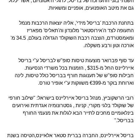
השנתי בגני התערוכה של בריסל, לרגלי ה'אטומיום', אשר יכלול
גם את מיטב האופנועים, אופניים ומשאיות.
בתחנת הרכבת 'בריסל מידי', אליה יוצאות הרכבות מנמל
התעופה לצד ה'אירוסטאר' מלונדון וה'תאליס' מפאריז
ומאמסטרדם, הוצבה רכבת השוקולד הגדולה בעולם, 34.5 מ'
אורכה וטון ורבע משקלה.
עד סוף פברואר מוצעות טיסות סופ"ש לבריסל ע"י בריסל
איירליינס החל מ-$315 , הזמנות בכל משרדי הנסיעות.
חבילות סופ"ש של תענוגות חורף בבריסל כולל טיסות, לינה
וארוחת בוקר מ-€399 משווקות ע"י אופיר טורס.
רובי הרשקוביץ, מנהל בריסל איירליינס בישראל: "שילוב חורפי
של שוקולד בלגי מקורי, קניות , גסטרונומיה אגדתית ואירועים
בינלאומיים מחכים לתייר הבא לגלות את מנעמי החורף
בבריסל."
בריסל איירליינס, החברה בברית סטאר אלאיינס,הטיסה בשנת