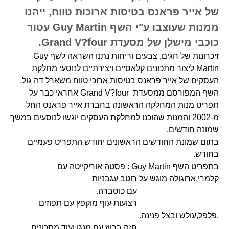
של אייר פראנס בטיסות ארוכות טווח, ייהנו
ממנות שעוצבו ע"י השף Guy Martin עטור
כוכבי מישלן של מסעדת Grand V?four.
זיכרונות של חגים, צבעים וריחות נתנו השראה לשף Guy
Martin ליצור מתכונים קלאסיים ויצירתיים לנוסעי מחלקת
העסקים של אייר פראנס בטיסות ארוכי טווח משארל דה גול.
השף המפורסם ממסעדת Grand V?four אחראי כבר על
תפריט מנות המחלקה הראשונה בחברת אייר פראנס החל
מ-2002 והמנות שהוכנו למחלקת העסקים יוגשו לנוסעים במשך
שמונה חודשים.
בתום שמונת החודשים הראשונים יחודש התפריט פעמיים
בחודש.
בתפריט השף Guy Martin : פסטה אוריקייטה עם
קלמרי,ארוגולה מוגש על רוטב עגבניות
עם כוסברה.
רצועות עוף מוקפץ עם תפוזים
,פלפל,עולש ובצל פנינה.
חזה ברווז עם מנגו ועוד מתכונים