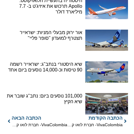
היסטוריה בתעשיית הלואו-קוסט:
Apollo תרכוש את איזיג'ט ב- 7.7
מיליארד דולר
אור ירוק מבעלי המניות: ישראייר
תצטרף למועדון "סופר פליי"
שיא היסטורי בנתב"ג: ישראייר רשמה
90 טיסות וכ-14,000 נוסעים ביום אחד
101,000 נוסעים ביום: נתב"ג שובר את
שיא הקיץ
הכתבה הקודמת
הכתבה הבאה
VivaColombia- חברת לואו קוסט קולומביאנית חדשה
VivaColombia- חברת לואו קוסט קולומביאנית חדשה