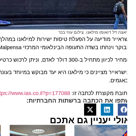
אצה דל דואומו מילאנו. צילום עוזי בכר
קר וינחתו בשדה התעופה הבינלאומי המרכזי Malpensa במילאנו. טיסות החזור ממילאנו ימריאו בשעה 12:10.
 לכיוון מתחיל ב-300 דולר לאדם, וניתן לרכוש כרטיסים באתר ישראייר ובאמצעות כל סוכני הנסיעות.
שראייר מציינים כי מילאנו היא יעד מבוקש במיוחד בעונת הקיץ
אגמים.
ובת מקוצרת לכתבה זו:
https://www.ias.co.il?p=177088
תפו את הכתבה ברשתות החברתיות:
ולי יעניין גם אתכם