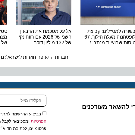
 למטיילים: קבוצת
אל על מסכמת את הרבעון
טסים מרו
לופטהנזה מעלה הילוך, 67
השני של 2026 עם רווח נקי
 שבועיות מנתב"ג
של 132 מיליון דולר
של נאוס 
ה
חברות התעופה חוזרות לישראל: נתב"ג
להשאר מעודכנים
בביצוע ההרשמה לאתר, אני
הפרטיות
ומסכים/ה לקבל תכנים 
פרסומיים, לכתובת הדוא״ל שלי.