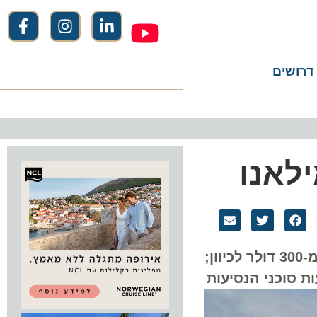
שים
אנו
במהלך חודש אוגוסט תפעיל ישראייר טיסות סדירות למילאנו בימי ראשון וחמישי, עם מחירים החל מ-300 דולר לכיוון;