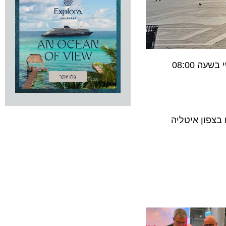
ישראייר מודיעה על הפעלת טיסות ישירות למילאנו במהלך כל חודש אוגוסט. הטיסות ימריאו מנתב"ג בימי ראשון וחמישי בשעה 08:00
ון איטליה