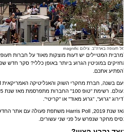
ל תעופה בארה"ב. צילום magnific
רבית המטיילים יש דעות מוצקות מאוד על חברות תעופה, בתי
זיקים במוניטין הגרוע ביותר באופן כללי? סקר חדש שפור
הפתיע אתכם.
עם בשנה, חברת מחקרי השוק והאנליטיקה האמריקאית
Poll
ירוג "גרוע", "גרוע מאוד" או "קריטי".
 2019, Harris Poll משתפת פעולה עם אתר החדשות
יס מחקר שנפרש על פני שני עשורים.
יצד נקבע הציון?