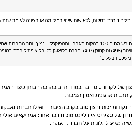
רכת במקום, ללא שום שינוי במיקומה או בציונה לעומת שנת 2025.
החברה סוגרת את רשימת ה-100 במקום האחרון והמפוקפק – נמוך יותר מחברות שנו
Temu (#99), רשת X/טוויטר (#98) וטיקטוק (#97). חברת הלואו-קוסט הקיצונית קורסת ב
בה בשלום".
צון של לקוחות. מדובר במדד רחב בהרבה הבוחן כיצד האמריקאי
ות ארגונית ואמון הציבור.
דות זכות ורצון טוב בקרב הציבור – ואילו חברות נאבקות שנ
של ספיריט איירליינס מוכיח דבר אחד: אמריקאים אולי חלו
מגיע לתלונות על חברות תעופה.