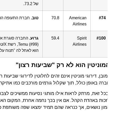
של 73.2.
#74
American
70.8
טוב.
חברת התעופה הוותיקה דו
Airlines
#100
Spirit
59.4
גרוע.
Airlines
הוא לאחל לה "תנוח על משכ
מוניטין הוא לא רק "שביעות רצון"
ובן, דירוגי מוניטין אינם זהים לחלוטין לדירוגי שביעות ר
רה באופן כולל, תוך שקלול גורמים מורכבים כמו אתיקה, תרב
כל זאת, מרתק לראות אילו מותגי נסיעות ממשיכים לצבור נקו
כות באהדת הקהל. אם אין בכך נחמה אחרת, המקום האחרון 
ון נושאים, אך כנראה שהם תמיד ימצאו שפה משותפת כשזה 