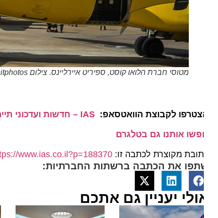
מטוסי חברת הלואו קוסט, ספיריט איירליינס. צילום Depositphotos
צטרפו לקבוצת הוואטסאפ:
IAS – חדשות ועדכוני תיירות מהארץ ומהעולם
פשו אותנו גם בטלגרם
ובת מקוצרת לכתבה זו:
https://www.ias.co.il?p=188370
תפו את הכתבה ברשתות החברתיות:
ולי יעניין גם אתכם