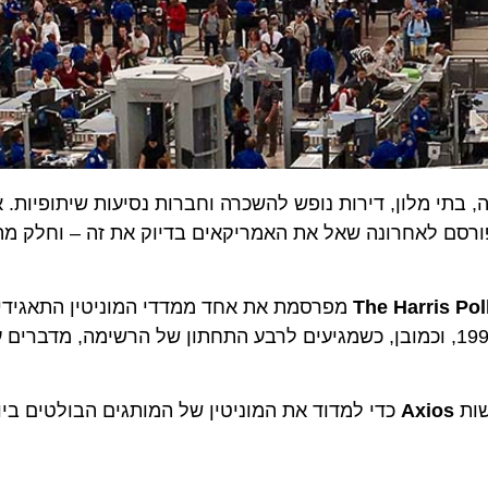
 מלון, דירות נופש להשכרה וחברות נסיעות שיתופיות. אך אי
סם לאחרונה שאל את האמריקאים בדיוק את זה – וחלק מהתוצ
The Harris 
מפרסמת את אחד ממדדי המוניטין התאגידי המו
בעולם. רשימת "טופ 100" החברות מתפרסמת מאז שנת 1995, וכמובן, כשמגיעים לרבע התחתון של הרשימה, מד
Axios
כדי למדוד את המוניטין של המותגים הבולטים ביותר 