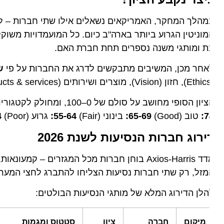
הלך המחקר, האמריקאים נשאלים אילו שתי חברות – לדעתם –
וניטין הגרוע ביותר בארה"ב כיום. כל המועמדויות משוקלל
ת ומותגי משנה נספרים תחת חברת האם.
אחר מכן, המשיבים מתבקשים לדרג את החברות על פי
שבעה 
ון הסופי מחושב על סולם של 0–100, ומחולק לקטגוריות הבאות:
7
טוב (Good)
65-69:
בינוני (Fair)
55-64:
גרוע (Poor)
0-54:
ירוג חברות הנסיעות לשנת 2026
מדד Axios-Harris בוחן חברות מכל המגזרים – קמעו
זל, רק שתי חברות נסיעות הצליחו להתברג לחצי המערך העליון (וג
לן הדירוג המלא של מותגי הנסיעות הבולטים:
מיקום
חברה
ציון
סטטוס ומגמות