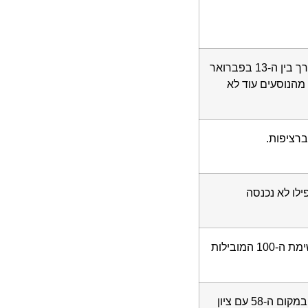
זינוק מטאורי של 32 מקומות לעומת שנת 2025 (אז דורגה במקום ה-73). הסקר נערך בין ה-13 בפברואר
נוסעים עוד לא
ון 71.0), ובשנת 2024 היא אפילו לא נכנסה
עלייה מרשימה מהמקום ה-77 בשנה שעברה. גם היא, בדומה ליונייטד, נעדרה כליל מרשימת ה-100 המובילות
נפילה משמעותית עבור ענקית הנסיעות השיתופיות, שרק בשנה שעברה ניצבה במקום ה-58 עם ציון