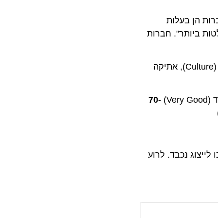
הן בעלות
ביותר". חברות
: אמון (Trust), תרבות ארגונית (Culture), אתיקה
70-
ייצוג נכבד. לרוע