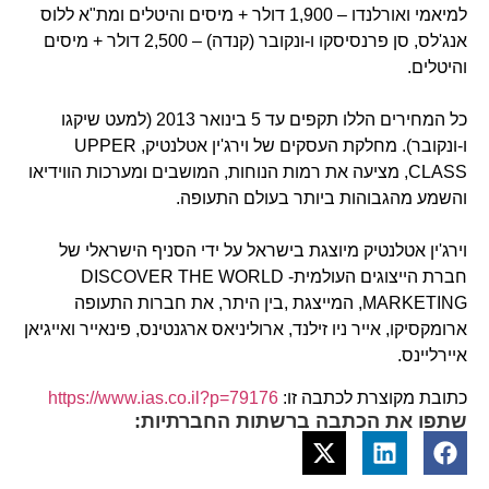
למיאמי ואורלנדו – 1,900 דולר + מיסים והיטלים ומת"א ללוס
אנג'לס, סן פרנסיסקו ו-ונקובר (קנדה) – 2,500 דולר + מיסים
והיטלים.
כל המחירים הללו תקפים עד 5 בינואר 2013 (למעט שיקגו
ו-ונקובר). מחלקת העסקים של וירג'ין אטלנטיק, UPPER
CLASS, מציעה את רמות הנוחות, המושבים ומערכות הווידיאו
והשמע מהגבוהות ביותר בעולם התעופה.
וירג'ין אטלנטיק מיוצגת בישראל על ידי הסניף הישראלי של
חברת הייצוגים העולמית- DISCOVER THE WORLD
MARKETING, המייצגת ,בין היתר, את חברות התעופה
ארומקסיקו, אייר ניו זילנד, ארוליניאס ארגנטינס, פינאייר ואייגיאן
איירליינס.
כתובת מקוצרת לכתבה זו:
https://www.ias.co.il?p=79176
שתפו את הכתבה ברשתות החברתיות: