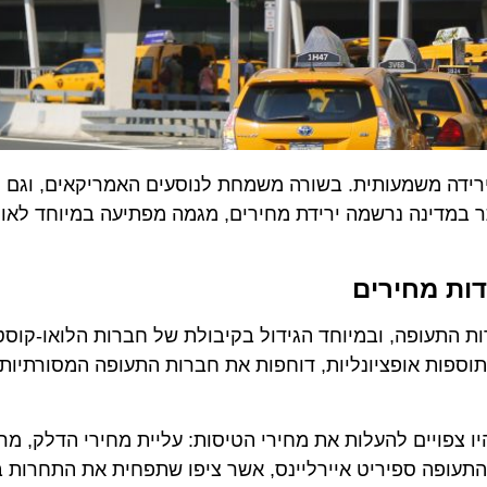
ידה משמעותית. בשורה משמחת לנוסעים האמריקאים, וגם ליש
 הקווים העמוסים ביותר במדינה נרשמה ירידת מחירים, מגמה מפתיעה במיוחד לא
 מחירים
תעופה, ובמיוחד הגידול בקיבולת של חברות הלואו-קוסט. חב
פות אופציונליות, דוחפות את חברות התעופה המסורתיות לה
ויים להעלות את מחירי הטיסות: עליית מחירי הדלק, מרכיב
פה ספיריט איירליינס, אשר ציפו שתפחית את התחרות בשו