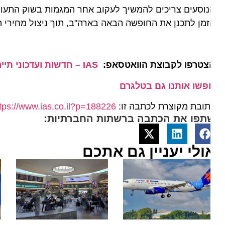
וסעים צריכים להמשיך לעקוב אחר המגמות בשוק התעופה, ל
מן לתכנן את החופשה הבאה בארה"ב, תוך ניצול מחירי הטיס
צטרפו לקבוצת הוואטסאפ:
IAS – חדשות ועדכוני תיירות מהארץ ומהעולם
פשו אותנו גם בטלגרם
ובת מקוצרת לכתבה זו:
https://www.ias.co.il?p=188226
תפו את הכתבה ברשתות החברתיות:
ולי יעניין גם אתכם