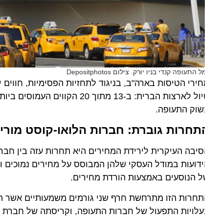
 התעופה קנדי בניו יורק. צילום Depositphotos
ירי הטיסות בארה"ב, בניגוד לתחזיות הפסימיות, חווים יר
טיול לארצות הברית: ב-13 מתוך 20
שוק התעופה.
תחרות גוברת: חברות הלואו-קוסט מורידות
יבה העיקרית לירידת המחירים היא תחרות עזה בין חברות ה
דועות במודל העסקי שלהן המבוסס על מחירים נמוכים ותוס
 הנוסעים באמצעות הורדת מחירים.
חרות הזו מתרחשת חרף שני גורמים משמעותיים אשר היו צפ
לויות התפעול של חברות התעופה, וקריסתה של חברת התעו