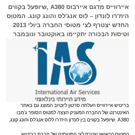
איירווייס מדגם איירבוס A380 ,שיופעל בקווים
הית'רו לונדון – לוס אנג'לס והונג קונג. המטוס
החדש יצטרף לצי מטוסי החברה ביולי 2013
וטיסות הבכורה יתקיימו באוקטובר ונובמבר
בריטיש איירווייס העלתה סרטון ליוטיוב המוצג גם באתר
האינטרנט של החברה המעניק הצצה למטוס הסופר ג'מבו
A380 שיופעל בקווים בין לונדון הית'רו ללוס אנג'לס והונג קונג.
המטוס הראשון יצטרף לצי המטוסים של חברת בריטיש