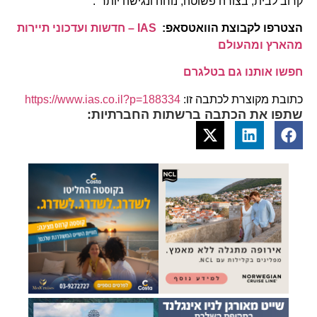
קרוב לבית, בצורה פשוטה, נוחה ונגישה יותר".
הצטרפו לקבוצת הוואטסאפ:
IAS – חדשות ועדכוני תיירות
מהארץ ומהעולם
חפשו אותנו גם בטלגרם
כתובת מקוצרת לכתבה זו:
https://www.ias.co.il?p=188334
שתפו את הכתבה ברשתות החברתיות: