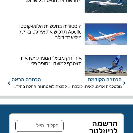
מחדשת את הטיסות לישראל
היסטוריה בתעשיית הלואו-קוסט:
Apollo תרכוש את איזיג'ט ב- 7.7
מיליארד דולר
אור ירוק מבעלי המניות: ישראייר
תצטרף למועדון "סופר פליי"
הכתבה הקודמת
הכתבה הבאה
נוסטלגיה ארגנטינאית: כוכבת "כמעט מלאכים" אמיליה אטיאס נחתה בישראל
קבוצת לופטהנזה החלה בחידוש הדרגתי של פעילותה בישראל
הרשמה
לניוזלטר