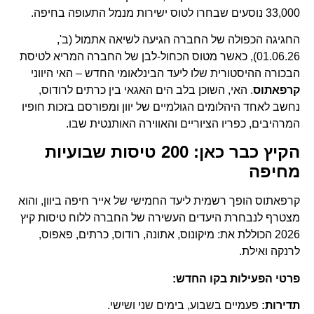
33,000 נוסעים שבחרו לטוס ישירות מנמל התעופה בחיפה.
החגיגה הכפולה של החברה הגיעה לשיאה אתמול (ב',
01.06.26), כאשר מטוס הכחול-לבן של החברה המריא לטיסת
הבכורה ההיסטורית שלו ליעד הבינלאומי החדש – האי היווני
קרפאתוס
. האי, השוכן בלב הים האגאי בין כרתים לרודוס,
נחשב לאחד היהלומים הגולמיים של יוון ומפורסם בזכות חופיו
המרהיבים, כפריו הציוריים והאווירה האותנטית שבו.
הקיץ כבר כאן: 200 טיסות שבועיות
מחיפה
קרפאתוס הופך רשמית ליעד החמישי של אייר חיפה ביוון, והוא
מצטרף לנבחרת היעדים העשירה של החברה ללוח טיסות קיץ
2026 הכוללת את: מיקונוס, אתונה, רודוס, כרתים, פאפוס,
לרנקה ואילת.
פרטי הפעילות בקו החדש:
תדירות:
פעמיים בשבוע, בימים שני ושישי.