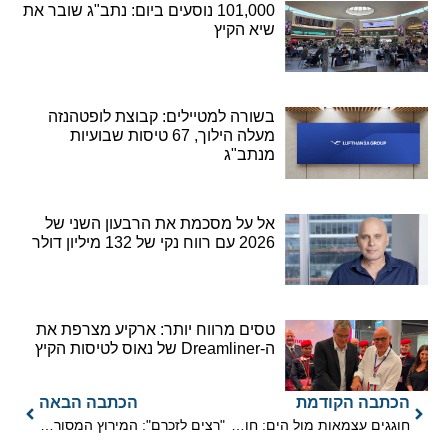
101,000 נוסעים ביום: נתב"ג שובר את
שיא הקיץ
בשורה למטיילים: קבוצת לופטהנזה
מעלה הילוך, 67 טיסות שבועיות
מנתב"ג
אל על מסכמת את הרבעון השני של
2026 עם רווח נקי של 132 מיליון דולר
טסים מרווח יותר: ארקיע מצרפת את
ה-Dreamliner של נאוס לטיסות הקיץ
הכתבה הקודמת
הכתבה הבאה
חוגגים עצמאות מול הים: חופשה מושלמת במלון קרלטון תל אביב
"רצים לזכרם": המירוץ המסורתי ביום הזיכרון