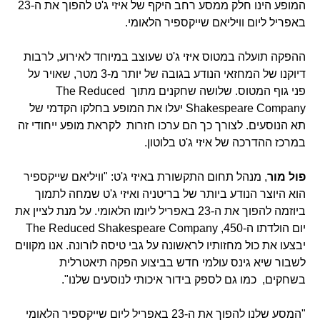
המופע הינו חלק ממסע רחב היקף של איזי ג'ט להפוך את ה-23
באפריל ליום וויליאם שייקספיר הלאומי.
ההפקה תועלה במטוס איזי ג'ט שעוצב במיוחד לאירוע, לרבות
דיוקנו של המחזאי הנודע בגובה של יותר מ-3 מטר, שאויר על
פני גוף המטוס. שלושה שחקנים מתוך The Reduced
Shakespeare Company יעלו את המופע בחלקו הקדמי של
תא הנוסעים. לצורך כך הם ערכו חזרות לקראת מופע ייחודי זה
במרכז ההדרכה של איזי ג'ט בלוטון.
פול מור
, מנהל תחום התקשורת באיזי ג'ט: "וויליאם שייקספיר
הוא היוצר הנודע ביותר של בריטניה ואיזי ג'ט שמחה לתמוך
ביוזמה להפוך את ה-23 באפריל ליומו הלאומי. על מנת לציין את
יום הולדתו ה-450, The Reduced Shakespeare Company
יבצעו את כול מחזותיו לראשונה על גבי טיסה לורונה. אנו מקווים
לשבור שיא גינס עולמי חדש בביצוע הפקה תיאטרלית
בשחקים, כמו גם לספק בידור איכותי לנוסעים שלנו".
"המסע שלנו להפוך את ה-23 באפריל ליום שייקספיר הלאומי