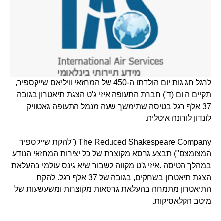
לרגל חגיגות יום הולדתו ה-450 של המחזאי וויליאם שייקספיר,
תקיים היום (ד') חברת התעופה איזי ג'ט הצגת תיאטרון בגובה
37 אלף רגל בטיסה שתימשך שעה מנמל התעופה גאטוויק
לונדון לורונה איטליה.
The Reduced Shakespeare Company ("להקת שייקספיר
המצומצם") תבצע גרסא מקוצרת של כל יצירות המחזאי הנודע
במהלך הטיסה .איזי ג'ט מקווה לשבור שיא גינס עולמי בהעלאת
הצגת תיאטרון בשחקים, בגובה של 37 אלף רגל. להקת
התיאטרון מתמחה בהעלאת גרסאות מקוצרות ומשעשעות של
מיטב הקלאסיקות.