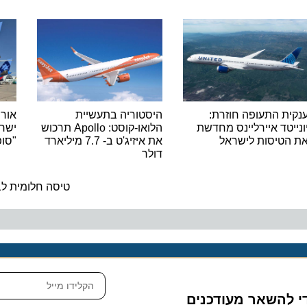
 התעופה חוזרת:
היסטוריה בתעשיית
אור ירוק
טד איירליינס מחדשת
הלואו-קוסט: Apollo תרכוש
ישראייר 
טיסות לישראל
את איזיג'ט ב- 7.7 מיליארד
"סופר פל
דולר
ה
טיסה חלומית לבואינג 787 דרימלי
להשאר מעודכנים