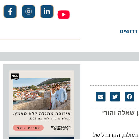
שים
לה והורי
לם, הקרנבל של