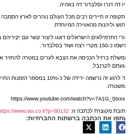
ו דה ז'נרו וסלבדור דה באהיה.
קופה זו תיירים רבים מכל העולם נוהרים לארץ הסמבה והק
וש וליהנות מהאווירה המיוחדת.
רי התרמילאים הישראלים דאגו ליצור קשר עם יקיריהם במ
 כ-150 מקרי רצח ושוד בסלבדור.
שלת ברזיל הכניסה את הצבא לערים במטרה להחזיר את השק
געתם לקרנבל.
עד לרגע זה נרשמה ירידה של כ-0%
משטרה.
https://www.youtube.com/watch?v=7A1G_Stxxs
ובת מקוצרת לכתבה זו:
https://www.ias.co.il?p=80132
תפו את הכתבה ברשתות החברתיות: