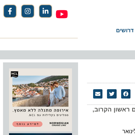
שים
שון הקרוב,