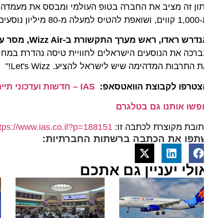
ון זה מציב את החברה בטופ העולמי ומבסס את מעמדה כאח
רשת שלה בשנת 2026, תוך התמדה בחזונה להפוך את הטיסות לכל כיס.
דרש ראדו, ראש מערך התקשורת ב-Wizz Air, מסר עם החזרה לפעילות:
רכה את הנוסעים הישראלים לחוויית טיסה נהדרת במחירים אט
 התרבות המדהימה שיש לישראל להציע. Let's Wizz!"
צטרפו לקבוצת הוואטסאפ:
IAS – חדשות ועדכוני תיירות מהארץ ומהעולם
פשו אותנו גם בטלגרם
ובת מקוצרת לכתבה זו:
https://www.ias.co.il?p=188151
תפו את הכתבה ברשתות החברתיות:
ולי יעניין גם אתכם