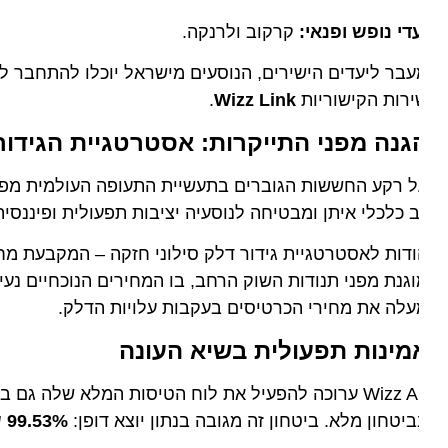
די נופש ופנאי:
קרקוב ולרנקה.
בר ליעדים הישירים, הנוסעים מישראל יוכלו להתחבר לכלל
רות הקישוריות
Wizz Link
.
גנה מפני התייקרות: אסטרטגיית הגידור של 
 כלכלי איתן ומבטיחה לנוסעיה יציבות תפעולית ופיננסית.
דות לאסטרטגיית גידור דלק סילוני חזקה – המקבעת מחיר 
לה את מחירי הכרטיסים בעקבות עלויות הדלק.
מינות תפעולית בשיא העונה
Wizz Air ערוכה להפעיל את לוח הטיסות המלא שלה גם 
יטחון מלא. ביטחון זה מגובה בנתון יוצא דופן:
99.53% שיעור השלמת טיסות