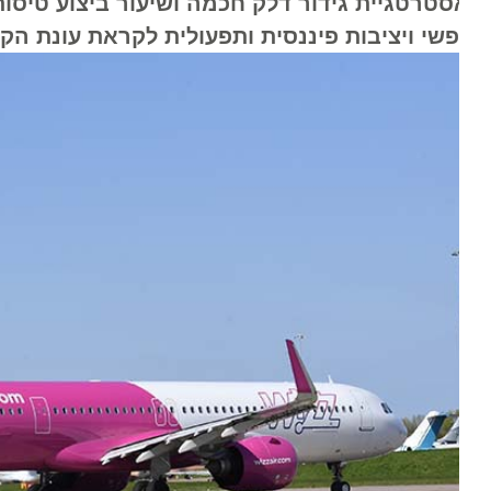
פשי ויציבות פיננסית ותפעולית לקראת עונת הקיץ