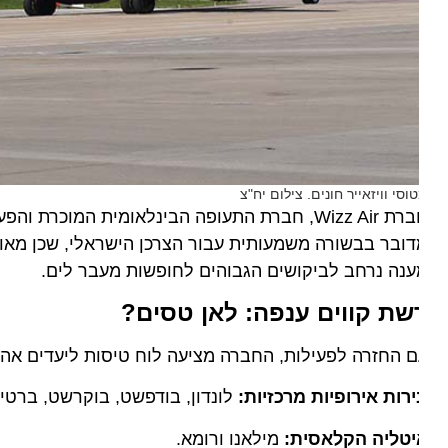
וסי וויזאייר חונים. צילום יח"צ
חברת Wizz Air, חברת התעופה הבינלאומית המוכר
נה נרחב לביקושים הגבוהים לחופשות מעבר לים.
שת קווים ענפה: לאן טסים?
 החזרה לפעילות, החברה מציעה לוח טיסות ליעדים אהובים 
רות אירופיות מרכזיות:
לונדון, בודפשט, בוקרשט, ברטיסלבה
יטליה הקלאסית:
מילאנו ורומא.