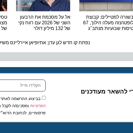
 למטיילים: קבוצת
אל על מסכמת את הרבעון
טסים מרו
לופטהנזה מעלה הילוך, 67
השני של 2026 עם רווח נקי
 שבועיות מנתב"ג
של 132 מיליון דולר
של נאוס 
ה
נפתח קו חדש לגן עדן: אתיופיאן איירליינס משיקה ט
להשאר מעודכנים
בביצוע ההרשמה לאתר, אני
הפרטיות
ומסכים/ה לקבל תכנים 
פרסומיים, לכתובת הדוא״ל שלי.