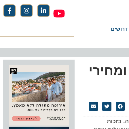
שים
ם ומחירי
זכות