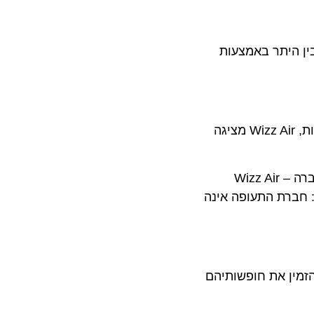
היתר באמצעות
על רקע החששות הגוברים בתעשיית התעופה העולמית מפני זינוק במחירי הנפט וביטולי טיסות תכופים של חברות אחרות, Wizz Air מציגה
עבור 70% מצורכי הדלק של החברה – Wizz Air
ירה עבור הנוסעים: חברת התעופה אינה
ין את חופשותיהם