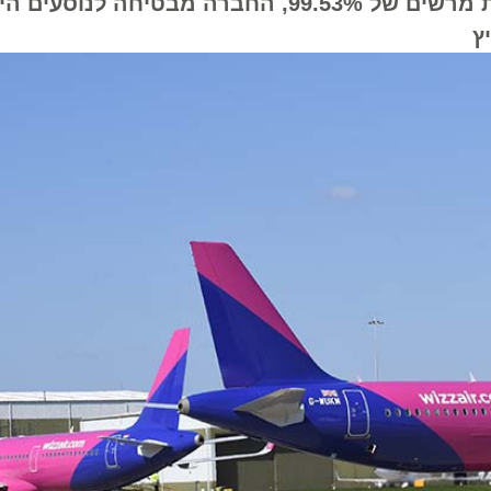
אסטרטגיית גידור דלק חכמה ושיעור ביצוע טיסות מרשים של 99.53%, החברה מבטיח