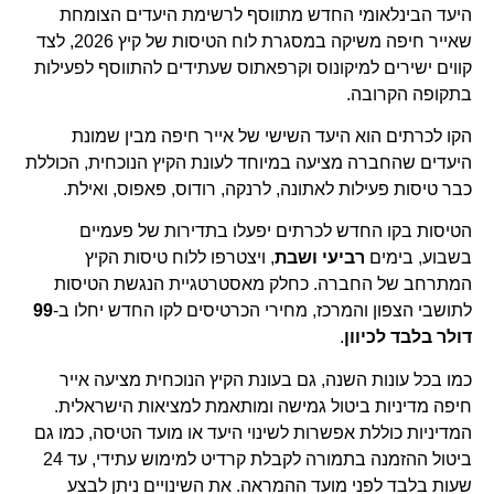
היעד הבינלאומי החדש מתווסף לרשימת היעדים הצומחת
שאייר חיפה משיקה במסגרת לוח הטיסות של קיץ 2026, לצד
קווים ישירים למיקונוס וקרפאתוס שעתידים להתווסף לפעילות
בתקופה הקרובה.
הקו לכרתים הוא היעד השישי של אייר חיפה מבין שמונת
היעדים שהחברה מציעה במיוחד לעונת הקיץ הנוכחית, הכוללת
כבר טיסות פעילות לאתונה, לרנקה, רודוס, פאפוס, ואילת.
הטיסות בקו החדש לכרתים יפעלו בתדירות של פעמיים
בשבוע, בימים
רביעי ושבת
, ויצטרפו ללוח טיסות הקיץ
המתרחב של החברה. כחלק מאסטרטגיית הנגשת הטיסות
לתושבי הצפון והמרכז, מחירי הכרטיסים לקו החדש יחלו ב-
99
דולר בלבד לכיוון
.
כמו בכל עונות השנה, גם בעונת הקיץ הנוכחית מציעה אייר
חיפה מדיניות ביטול גמישה ומותאמת למציאות הישראלית.
המדיניות כוללת אפשרות לשינוי היעד או מועד הטיסה, כמו גם
ביטול ההזמנה בתמורה לקבלת קרדיט למימוש עתידי, עד 24
שעות בלבד לפני מועד ההמראה. את השינויים ניתן לבצע