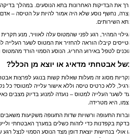
ך את הבדיקות האחרונות בתא הנוסעים. במהלך בדיקה שגרתית
רה, נחשף נוסע שלא היה אמור להיות על הטיסה – אדם שהצל
תא השירותים.
ילוי המהיר, רגע לפני שהמטוס עלה לאוויר, מנע תקרית חמור
ייסים קיבלו הוראה להחזיר את המטוס לשער העלייה למטוס
כנים לטפל באירוע החריג. הנוסע הסמוי הורד מהמטוס ונלקח
של אבטחתי מדאיג או יוצא מן הכלל?
ריות מסוג זה מעלות שאלות קשות בנוגע לפרצות אבטחה אפ
גיל, ללא כרטיס טיסה וללא אישור עלייה למטוס? כל נקודת 
ד לשער העלייה למטוס – נועדה למנוע בדיוק מצבים כאלה.
מו, היא מטרידה.
דקת בקפדנות כדי לזהות כשלים במערך האבטחתי וליישם לקח
 אולי בנחישות יוצאת דופן מצד הנוסע הסמוי לנצל רגע של 