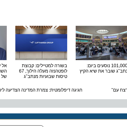
101,000 נוסעים ביום:
בשורה למטיילים: קבוצת
אל על מ
 שובר את שיא הקיץ
לופטהנזה מעלה הילוך, 67
טיסות שבועיות מנתב"ג
של 132 מיליון דולר
ה
עם"
חגיגה דיפלומטית: צמרת המדינה הצדיעה ליום ה