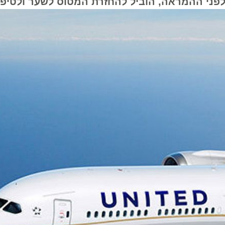
י ההמראה, הוביל להחזרת המטוס לשער ולטיפול מי