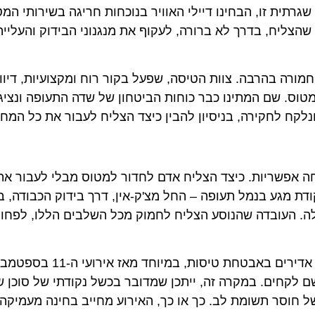
 זו, הבחינו דיילי האוויר בנוכחות חריגה בשירותי המטוס
יח, בדרך לא ברורה, לעקוף את מנגנוני הבידוק והעלייה ל
ה בהרבה. צוות הטיסה, שפעל בקור רוח ומקצועיות, דיווח מי
. שם המתינו כבר כוחות הביטחון של שדה התעופה ונציגים
 לחקירה, בניסיון להבין כיצד הצליח לעבור את כל המחסומי
שריות. כיצד הצליח אדם לחדור למטוס מבלי לעבור את הבי
מגע בנמל תעופה – החל מצ'ק-אין, דרך בידוק הכבודה, בידו
 העובדה שהנוסע הצליח לחמוק מכל השלבים הללו, לפחות ע
חברות התעופה ורשויות שדות התעופה משקיעות משאבים אדירים באבטחת
ים. במקרה זה, ייתכן שמדובר בכשל נקודתי של סוכן שער או
חוסר תשומת לב. כך או כך, האירוע מחייב בחינה מעמיקה של