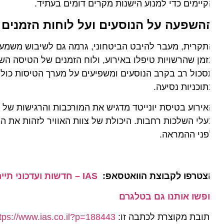
יימים כדי למנוע הישנות מקרים דומים בעתיד.
השפעה על הנוסעים ועל לוחות הזמנים
קרית, מעבר להיבט הביטחוני, גרמה גם לשיבוש משמעותי ב
מן שהרשויות טיפלו באירוע, ולוח הזמנים של הטיסה השתבש
כול רב בקרב הנוסעים ומשפיעים על מערך הטיסות כולו. במ
וכניות נסיעה.
ירוע בטיסת יונייטד מדגיש את המורכבות והרגישות של עולם
לי השלכות רחבות. היכולת של צוות האוויר לזהות את הבעיה
פני ההמראה.
צטרפו לקבוצת הוואטסאפ:
IAS – חדשות ועדכוני תיירות מהארץ ומהעולם
פשו אותנו גם בטלגרם
ובת מקוצרת לכתבה זו:
https://www.ias.co.il?p=188443