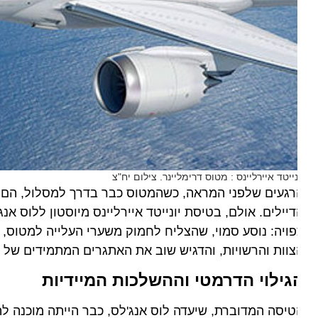
נייטד איירליינס : מטוס דרימליינר. צילום יח"צ
געים שלפני המראה, כשהמטוס כבר בדרך למסלול, הם בדרך 
יילים. אולם, בטיסת יונייטד איירליינס מיוסטון ללוס אנג'
ויה: נוסע סמוי, שהצליח לחמוק משערי העלייה למטוס, התגל
וות והרשויות, והדגיש שוב את האתגרים המתמידים של אבט
גילוי הדרמטי וההשלכות המיידיות
יסה המדוברת, שיעדה לוס אנג'לס, כבר הייתה מוכנה להמראה