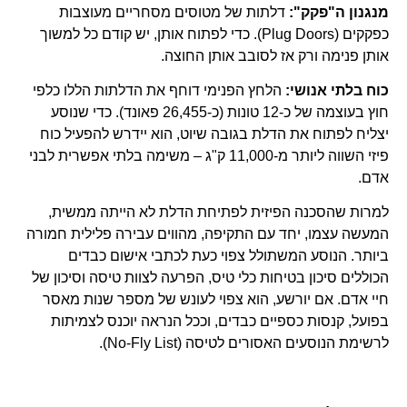
מנגנון ה"פקק":
דלתות של מטוסים מסחריים מעוצבות
כפקקים (Plug Doors). כדי לפתוח אותן, יש קודם כל למשוך
אותן פנימה ורק אז לסובב אותן החוצה.
כוח בלתי אנושי:
הלחץ הפנימי דוחף את הדלתות הללו כלפי
חוץ בעוצמה של כ-12 טונות (כ-26,455 פאונד). כדי שנוסע
יצליח לפתוח את הדלת בגובה שיוט, הוא יידרש להפעיל כוח
פיזי השווה ליותר מ-11,000 ק"ג – משימה בלתי אפשרית לבני
אדם.
למרות שהסכנה הפיזית לפתיחת הדלת לא הייתה ממשית,
המעשה עצמו, יחד עם התקיפה, מהווים עבירה פלילית חמורה
ביותר. הנוסע המשתולל צפוי כעת לכתבי אישום כבדים
הכוללים סיכון בטיחות כלי טיס, הפרעה לצוות טיסה וסיכון של
חיי אדם. אם יורשע, הוא צפוי לעונש של מספר שנות מאסר
בפועל, קנסות כספיים כבדים, וככל הנראה יוכנס לצמיתות
לרשימת הנוסעים האסורים לטיסה (No-Fly List).