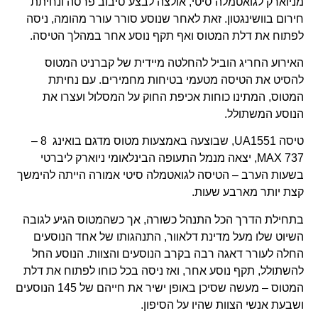
מניוארק לגואטמלה סיטי, אולצה לבצע סיבוב פרסה ונחיתת
חירום בוושינגטון. זאת לאחר שנוסע סורר עורר מהומה, ניסה
לפתוח את דלת המטוס ואף תקף נוסע אחר במהלך הטיסה.
האירוע החריג הוביל להחלטה מיידית של קברניט המטוס
להסיט את הטיסה מטעמי בטיחות מחמירים. עם נחיתת
המטוס, המתינו כוחות אכיפת החוק על המסלול ועצרו את
הנוסע המשתולל.
טיסה UA1551, שבוצעה באמצעות מטוס מדגם בואינג 8 –
737 MAX, יצאה מנמל התעופה הבינלאומי ניוארק ליברטי
בשעות הערב – הטיסה לגואטמלה סיטי אמורה הייתה להימשך
קצת יותר מארבע שעות.
בתחילת הדרך הכל התנהל כשורה, אך כשהמטוס הגיע לגובה
השיוט שלו מעל מדינת דלאוור, התנהגותו של אחד הנוסעים
החלה לעורר דאגה רבה בקרב הנוסעים והצוות. הנוסע החל
להשתולל, תקף נוסע אחר, ואז ניסה בכל כוחו לפתוח את דלת
המטוס – מעשה שסיכן באופן ישיר את חייהם של 145 הנוסעים
ושבעת אנשי הצוות שהיו על הסיפון.