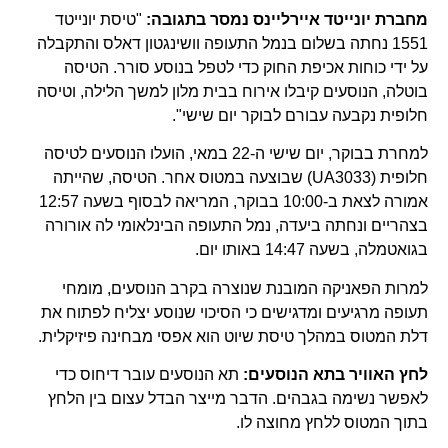
מחברת יונייטד איירליינס נמסר בתגובה:
"טיסת יונייטד
1551 נחתה בשלום בנמל התעופה וושינגטון דאלס והתקבלה
על ידי כוחות אכיפת החוק כדי לטפל בנוסע סורר. הטיסה
בוטלה, הנוסעים קיבלו אירוח בבית מלון למשך הלילה, וטיסה
חלופית נקבעה עבורם לבוקר יום שישי".
למחרת בבוקר, יום שישי ה-22 במאי, הועלו הנוסעים לטיסה
חלופית (UA3033) שבוצעה במטוס אחר. הטיסה, שהייתה
אמורה לצאת ב-10:00 בבוקר, המריאה לבסוף בשעה 12:57
בצהריים ונחתה ביעדה, נמל התעופה הבינלאומי לה אורורה
בגואטמלה, בשעה 14:47 באותו יום.
למרות הפאניקה המובנת שנוצרה בקרב הנוסעים, מומחי
תעופה מרגיעים ומדגישים כי הסיכוי שנוסע יצליח לפתוח את
דלת המטוס במהלך טיסת שיוט הוא אפסי מבחינה פיזיקלית.
לחץ האוויר בתא הנוסעים:
תא הנוסעים עובר דיחוס כדי
לאפשר נשימה בגבהים. הדבר מייצר הבדל עצום בין הלחץ
בתוך המטוס ללחץ מחוצה לו.