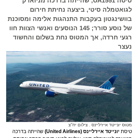
טיסה UA1551, שהייתה בדרכה מניוארק
לגואטמלה סיטי, ביצעה נחיתת חירום
בוושינגטון בעקבות התנהגות אלימה ומסוכנת
של נוסע סורר; 145 הנוסעים ואנשי הצוות חוו
רגעי חרדה, אך המטוס נחת בשלום והחשוד
נעצר
מטוס יונייטד איירליינס . צילום יח"צ
טיסת
יונייטד איירליינס (United Airlines)
שהייתה בדרכה