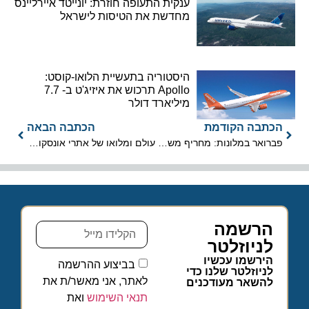
ענקית התעופה חוזרת: יונייטד איירליינס
מחדשת את הטיסות לישראל
היסטוריה בתעשיית הלואו-קוסט:
Apollo תרכוש את איזיג'ט ב- 7.7
מיליארד דולר
הכתבה הקודמת
הכתבה הבאה
פברואר במלונות: מחריף משבר לינות התיירים
עולם ומלואו של אתרי אונסקו בגרמניה
הרשמה
לניוזלטר
הירשמו עכשיו
בביצוע ההרשמה
לניוזלטר שלנו כדי
לאתר, אני מאשר/ת את
להשאר מעודכנים
תנאי השימוש
ואת