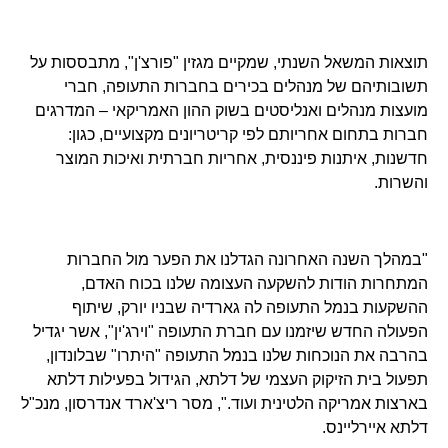
תוצאות המשאל השנתי, שמקיים מגזין "פורצ'ן", מתבססות על
תשובותיהם של מנהלים בכירים בחברות התעופה, חברי
מועצות מנהלים ואנליסטים בשוק ההון האמריקאי – המדרגים
חברות בתחום אחריותם לפי קריטריונים מקצועיים, כגון:
חדשנות, איתנות פיננסית, אחריות חברתית ואיכות המוצר
והשרות.
"במהלך השנה האחרונה הגדלנו את הפער מול החברות
המתחרות הודות להשקעה העצומה שלנו בכוח האדם,
ההשקעות בנמל התעופה לה גארדיה שבניו יורק, שיתוף
הפעולה החדש שיזמנו עם חברת התעופה "וירג'ין", אשר יגדיל
בהרבה את הנוכחות שלנו בנמל התעופה "היתרו" שבלונדון,
תפעול בית הזיקוק העצמי של דלתא, הגידול בפעילות דלתא
בארצות אמריקה הלטינית ועוד.", מסר ריצ'ארד אנדרסון, מנכ"ל
דלתא איירליינס.