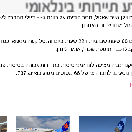
מרטין לינדן, נציג דיילי חברת הלואו קוסט הסקנדינבית, נורוויג'ן אייר שאטל
ודש יוני האחרון.
מרטין לינדן: "אנו דורשים תנאי עבודה מקובלים, אנו עובדים 60 שעות שבועיות ו-22 שעות ביום והנטל 
כבר תוספת שכר", אומר לינדן.
ינביה מציעה לוח זמני טיסות בתדירות גבוהה בטיסות פנימיות