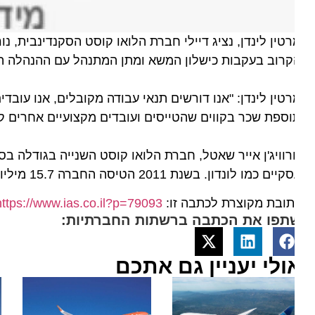
רוב בעקבות כישלון המשא ומתן המתנהל עם ההנהלה החל מח
ספת שכר בקווים שהטייסים ועובדים מקצועיים אחרים קבלו 
רוויג'ן אייר שאטל, חברת הלואו קוסט השנייה בגודלה בסקנד
ם כמו לונדון. בשנת 2011 הטיסה החברה 15.7 מיליון נוסעים. לחברה צי של 66 מטוסים מסוג בואינג 737.
ובת מקוצרת לכתבה זו:
https://www.ias.co.il?p=79093
תפו את הכתבה ברשתות החברתיות:
ולי יעניין גם אתכם