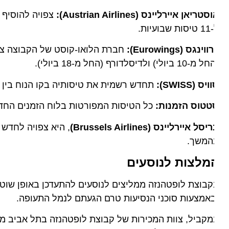
טריאן איירליינס (Austrian Airlines):
צפויה להוסיף טיסה
שבועיות.
ווינגס (Eurowings):
חברת הלואו-קוסט של הקבוצה צפויה 
10 ביולי) ולדיסלדורף (החל מ-18 ביולי).
יס (SWISS):
תחדש רשמית את טיסותיה בקו הנוח בין ציריך לתל א
טטוס הזמנות:
כל הטיסות המפורטות בלוח הזמנים החדש כ
סל איירליינס (Brussels Airlines)
, היא צפויה לחדש את 
המשך.
מלצות לנוסעים
בוצת לופטהנזה ממליצים לנוסעים להתעדכן באופן שוטף ב
אמצעות סוכני הנסיעות טרם הגעתם לנמל התעופה.
קביל, צוות המכירות של קבוצת לופטהנזה בתל אביב ממשיך