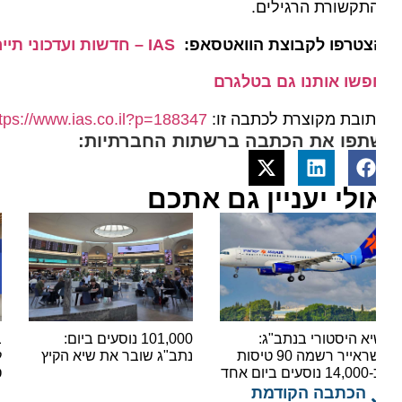
תקשורת הרגילים.
צטרפו לקבוצת הוואטסאפ:
IAS – חדשות ועדכוני תיירות מהארץ ומהעולם
פשו אותנו גם בטלגרם
ובת מקוצרת לכתבה זו:
https://www.ias.co.il?p=188347
תפו את הכתבה ברשתות החברתיות:
ולי יעניין גם אתכם
א היסטורי בנתב"ג:
101,000 נוסעים ביום:
בשורה
ישראייר רשמה 90 טיסות
נתב"ג שובר את שיא הקיץ
ים ביום אחד
טיסות
הכתבה הקודמת