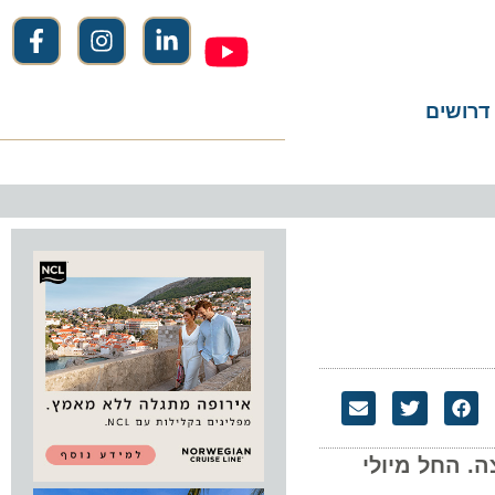
שים
חל מיולי