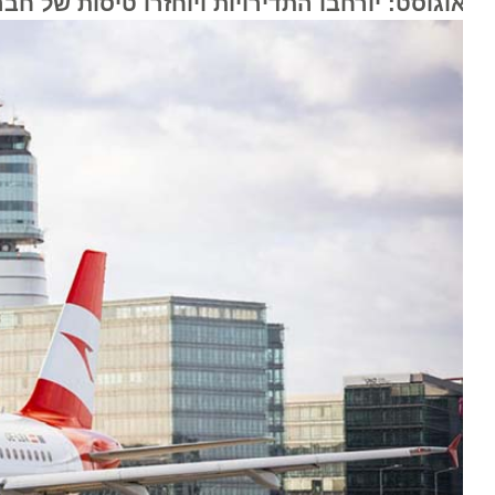
וגוסט: יורחבו התדירויות ויוחזרו טיסות של חברות הבת SWISS ויו