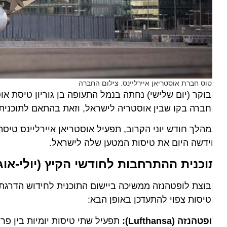
וס חברת אוסטריאן איירליינס. צילום החברה
וקר (יום שלישי) נחתה בנמל התעופה בן גוריון טיסת אוסטר
ברה בקו שבין אוסטריה לישראל, וזאת בהתאם לתוכנית האס
הלך חודש יוני הקרוב, תפעיל אוסטריאן איירליינס טיסת בו
דשה היום את טיסות המטען שלה לישראל.
וכנית ההתרחבות לחודשי הקיץ (יולי-אוגוס
וצת לופטהנזה ממשיכה ביישום התוכנית לחידוש הדרגתי והרח
יסות צפוי להתעדכן באופן הבא:
טהנזה (Lufthansa):
תפעיל שתי טיסות יומיות בין פרנקפורט ל