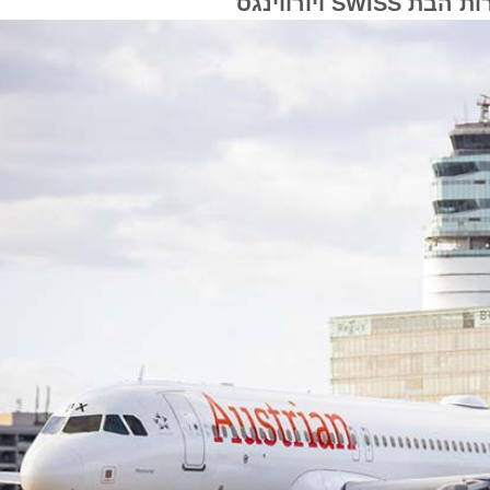
רווינגס