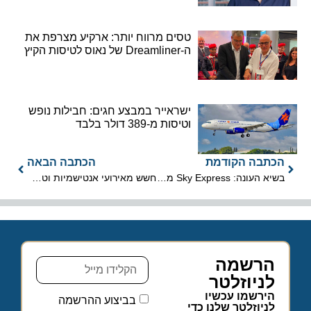
טסים מרווח יותר: ארקיע מצרפת את
ה-Dreamliner של נאוס לטיסות הקיץ
ישראייר במבצע חגים: חבילות נופש
וטיסות מ-389 דולר בלבד
הכתבה הקודמת
הכתבה הבאה
בשיא העונה: Sky Express מציעה טיסות לאתונה החל מ-63 אירו
חשש מאירועי אנטישמיות וטרור: הוסר השלט של מיצג הנובה בלונדון
הרשמה
לניוזלטר
הירשמו עכשיו
בביצוע ההרשמה
לניוזלטר שלנו כדי