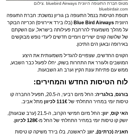
מטוס חברת התעופה היוונית bluebird Airways .צילום
bluebirdair.com
תנופת הטיסות בנמל התעופה בן גוריון נמשכת: חברת התעופה
היוונית
Blue Bird Airways
(בלו בירד איירוויס) הכריזה הבוקר
על מהלך משמעותי להרחבת פעילותה בישראל, עם השקתם
של שלושה קווים ישירים ויומיים חדשים ליעדי נופש מבוקשים
באירופה ובאגן הים התיכון.
הקווים החדשים, שצפויים להגדיל משמעותית את היצע
המושבים ולעורר את התחרות בשוק, יחלו לפעול כבר השבוע,
ממש עם פתיחת עונת הקיץ וערב חג השבועות.
לוח הטיסות החדש והמחירים:
בורגס, בולגריה:
החל מיום רביעי, ה-20.5, תפעיל החברה קו
טיסות יומי במחיר התחלתי של
111€ לכיוון
מתל אביב.
האי קוס, יוון:
החל מיום חמישי הקרוב, ה-21.5 (ערב שבועות),
יושק קו טיסות יומי במחיר התחלתי של החל מ-
128€ לכיוון
.
חאניה (כרתים), יוון:
לראשונה, בלו בירד משיקה קו טיסות