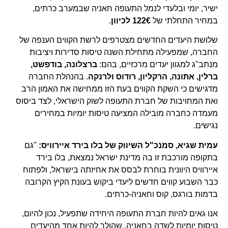
ישיר, יומי ובלעדי לנמל התעופה חאניה שבמערב כרתים,
במחיר התחלתי של
122€ לכיוון
.
שלושת היעדים החדשים מצטרפים לרשת הקווים הענפה של
החברה, שמפעילה מתחילת השנה טיסות סדירות ויציבות
מנתב"ג למגוון יעדים מרכזיים, בהם:
ברצלונה, בודפשט,
ברלין, אתונה, הרקליון, רודוס ולרנקה
. בהנהלת החברה
מדגישים כי השקת הקווים בעת הזו ממחישה את האמון הרב
ואת המחויבות של חברת התעופה לשוק הישראלי, לצד ביסוס
מעמדה כחברה מובילה המציעה טיסות יומיות במחירים
נגישים.
עמית שגיא, סמנכ"ל השיווק של בלו בירד איירוויס:
"גם
בתקופה מורכבת זו בה מדינת ישראל נמצאת, בלו בירד
איירוויס היוונית בוחרת לבסס את אחיזתה בישראל, ולפתוח
כבר השבוע קווים חדשים ליעדי ביקוש בעונת הקיץ הקרובה
בדמות בורגס, קוס וחאניה-כרתים.
אנו גאים להיות חברת התעופה היחידה שתפעיל, נכון להיום,
טיסות יומיות לשדה בחאניה, שהולך להיות אחד מהיעדים