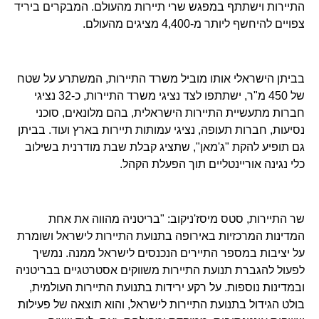
התיירות וישתתף במפגש שרי תיירות מהעולם. המבקרים ביריד
צפויים להיחשף ליותר מ-4,400 מציגים מהעולם.
בביתן הישראלי אותו מוביל משרד התיירות, המשתרע על שטח
של 450 מ"ר, ישתתפו לצד נציגי משרד התיירות, כ-32 נציגי
חברות מתעשיית התיירות הישראלית, בהם מלונאים, סוכני
נסיעות, חברות תעופה, נציגי עמותות תיירות בארץ ועוד. בביתן
גם תופיע להקת "ג'מאן", שתציג קבלת שבת מודרנית בשילוב
כלי נגינה אוריינטליים תוך הפעלת הקהל.
שר התיירות, סטס מיסז'ניקוב: "בריטניה מהווה את אחת
המדינות המרכזיות באירופה בתנועת התיירות לישראל ושומרת
על יציבות במספר התיירים הנכנסים לישראל ממנה. נמשיך
לפעול להגברת תנועת התיירות משווקים אסטרטגיים בבריטניה
ובמדינות נוספות. על רקע ירידות בתנועת התיירות העולמית,
בולט הגידול בתנועת התיירות לישראל, והוא תוצאה של פעילות