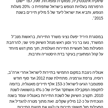
שיווקית אינטנסיבית, ממוקדת ומפולחת. זאת, לצד יישום
הרפורמה בעלויות הנופש בישראל שתפחית כ- 20% מעלות
הנופש, ותביא את ישראל ליעד של 5 מיליון תיירים בשנת
2015".
במסגרת היריד יפעלו נציגי משרד התיירות, בראשות מנכ"ל
המשרד, נועז בר ניר וסגן ראש מנהל השיווק פיני שני, להרחבת
הפעילות מול תעשיית התיירות העולמית, תוך מתן דגש מיוחד
על קהל המתעניין בעיקר בדת היסטוריה ותרבות.
אנגליה ניצבת במקום החמישי בתיירות לישראל אחרי ארה"ב,
רוסיה, צרפת וגרמניה. מתחילת שנת 2012 ועד סוף חודש
ספטמבר הגיעו לישראל כ-153 אלף תיירים מאנגליה, בדומה
לתקופה המקבילה אשתקד ועלייה של כ-4% בהשוואה לשנת
2010. תקציב השיווק של לשכת התיירות באנגליה עומד בשנה
הנוכחית על כ-12 מיליון שקלים. זאת מתוך מטרה להגדיל את
הפעילות מול משווקי תיירות וכן לגוון את תנועת התיירות