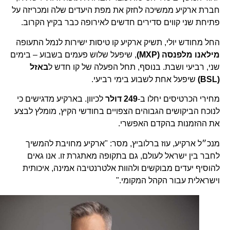
חברת ארקיע ממשיכה לחזק את מפת היעדים שלה ומכריזה על
פתיחת שני קווים סדירים חדשים לאירופה כבר בקיץ הקרוב.
החל מחודש יולי, תשיק ארקיע קו טיסות ישירות לנמל התעופה
מילאנו מלפנסה (MXP)
, שיפעל שלוש פעמים בשבוע – בימים
שני, רביעי ושבת. בנוסף, תחל הפעלה של קו חדש ל
באזל
(BSL)
שיפעל אחת לשבוע בימי רביעי.
מחירי הכרטיסים יחלו ב-
249 דולר
לכיוון. בארקיע מדגישים כי
לנוכח הביקושים הגבוהים הצפויים בחודשי הקיץ, מומלץ לבצע
את ההזמנות בהקדם האפשרי.
מנכ״ל ארקיע, עוז ברלוביץ, מסר: "ארקיע מחויבת להמשיך
לחבר בין ישראל לעולם, גם בתקופה מאתגרת זו. אנו גאים
להוסיף יעדים מבוקשים ולהוות אלטרנטיבה אמינה, איכותית
וישראלית עבור הקהל המקומי."