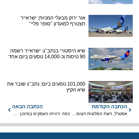
אור ירוק מבעלי המניות: ישראייר
תצטרף למועדון "סופר פליי"
שיא היסטורי בנתב"ג: ישראייר רשמה
90 טיסות וכ-14,000 נוסעים ביום אחד
101,000 נוסעים ביום: נתב"ג שובר את
שיא הקיץ
הכתבה הקודמת
הכתבה הבאה
אסטרל, רשת המלונות הצומחת בישראל, מסמנת מטרות קדימה
כמה ירוויחו העסקים במינכן: מילאנו, פריז ומינכן נכנסות להארכה