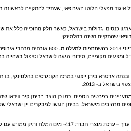
ונגרס הבינלאומי הדו שנתי – EL 2013 – של איגוד מפעלי הלוטו האירופאי, שעתיד להתקיים לראש
ן כנסים גדולות בישראל, כאשר חלק מהזכייה כלל את שיווק 
אי שהתקיים השנה בהלסינקי.
קונגרס איגוד מפעלי הלוטו האירופאי, יתקיים בתל-אביב ביוני 2013 בהשתתפות למעלה מ- 0
ומציגים מקומיים, סידורי הגעה לישראל וטיפול בשהייה במלונ
ארטרא ביתן ייצוגי במרכז הקונגרסים בהלסינקי, בו חולקו 
ראל ב- 2013.
פים מרהיבים מישראל. בביתן הוגשו למבקרים יין ישראלי של יקב
המבקרים בביתן הוזמנו להשתתף בהגרלה של מתנה יקרת ערך – ערכת מוצרי חברת 417- מים