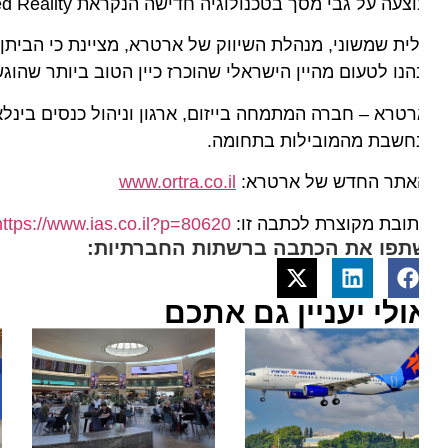
צעה על גבי מסך בטכנולוגיה חדישה הנקראת Augmented Reality (מציאות מוגברת).
ית שמשוני, מנהלת השיווק של ארטרא, מציינת כי הביתן הי
הנו לטעום מהיין הישראלי שהוכרז כיין הטוב ביותר שהוגש ב
טרא – חברה המתמחה בייזום, ארגון וניהול כנסים בינלאומי
נחשבת מהמובילות בתחומה.
אתר החדש של ארטרא:
www.ortra.co.il
ובת מקוצרת לכתבה זו:
https://www.ias.co.il?p=80620
תפו את הכתבה ברשתות החברתיות:
ולי יעניין גם אתכם