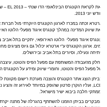
זאת לקראת הק
דש יוני 2013.
טרא זכתה במכרז לארגון הקונגרס היוקרתי מול חברות ארגו
ת שיווק המדינה במהלך קונגרס איגוד מפעלי הלוטו האירופ
ים. ארגון הקונגרס ע"י ארטרא יכלול גם גיוס מציגים מחו"ל 
יחה ונעילה, וסיורים בתל-אביב ובירושלים.
לק מהעבודה המשותפת עם מפעל הפיס והטוטו, עיצבה ובנתה 
 מפעל הפיס והטוטו, וחומרי שיווק ומידע על הקונגרס הצפוי ביש
LCD, ועליו הוקרן סרטון שהופק במיוחד לאירוע זה והציג נו
מתקי חלבה ביבוא ישיר מישראל.