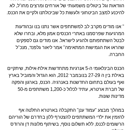
הוודאות וגל ביטולים משמעותי של אורחים ומרצים מחו"ל, לא
להיכנע למצב הביטחוני ולעשות כל שביכולתנו ולקיים את הכנס.
" אנו מודים מקרב לב למשתתפים אשר נתנו בנו ובהודעות
המרגיעות שפרסמנו באתרי הכנסים אמון מלא, ובחרו שלא
לבטל השתתפותם ולהגיע לישראל. אנו מודים גם לספקים
שהראו את הגמישות המתאימה" אמר ליאור גלפנד, מנכ"ל
החברה.
הכנס הבינלאומי ה-5 אנרגיות מתחדשות אילת-אילות, שיתקיים
באילת בין ה 27-29 בנובמבר 2012, הוא הגדול והמוביל בארץ
ואף בעולם בתחום החדשנות באנרגיה. הכנס, בארגון והפקה
של חברת ארטרא, עתיד לכלול כ-1,200 משתתפים מ-50
מדינות שונות.
במהלך מבצע "עמוד ענן" התקבלה בארטרא החלטה אף
להזמין את ילדי המשתתפים להצטרף ללון בחדרם של הוריהם
הרשומים לכנס, ללא תשלום נוסף, בשיתוף מלונות דן והרודס