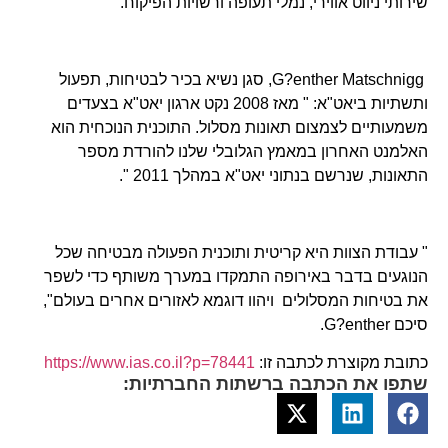
שירותי ניווט אווירי, נמלי תעופה ורשויות הפיקוח.
G?enther Matschnigg, סגן נשיא בכיר לבטיחות, תפעול
ותשתיות ביאט"א: " מאז 2008 נקט ארגון יאט"א בצעדים
משמעותיים לצמצום תאונות מסלול. התוכנית הנוכחית הוא
האלמנט האחרון במאמץ הגלובלי שלנו להורדת מספר
התאונות, שנרשם בנתוני יאט"א במהלך 2011 ".
" עבודת הצוות היא קריטית ותוכנית הפעולה מבטיחה שכל
הנוגעים בדבר באירופה התמקדו במערך משותף כדי לשפר
את בטיחות המסלולים ויהוו דוגמא לאזורים אחרים בעולם",
סיכם G?enther.
כתובת מקוצרת לכתבה זו:
https://www.ias.co.il?p=78441
שתפו את הכתבה ברשתות החברתיות: