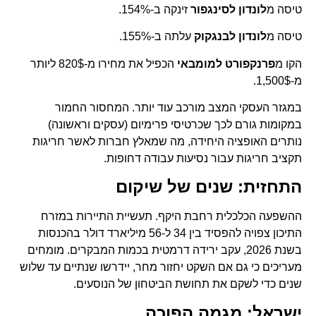
טיסה מ
לונדון לסינגפור
זינקה ב-154%.
טיסה מ
לונדון לבנגקוק
עלתה ב-155%.
הקו מ
פרנקפורט למומבאי
הכפיל את מחירו מ-820$ ליותר
מ-1,500$.
במגזר העסקי המצב מורכב עוד יותר. המחסור החמור
במקומות גורם לכך שכרטיסי פרימיום (עסקים וראשונה)
נותרים האופציה היחידה, מה שמאלץ חברות לאשר חריגות
תקציב חריגות עבור נסיעות עבודה דחופות.
התחזית: שנים של שיקום
ההשפעה הכלכלית רחבת היקף. תעשיית התיירות במזרח
התיכון צפויה להפסיד בין 34 ל-56 מיליארד דולר בהכנסות
בשנת 2026, עקב ירידה דרמטית בכמות המבקרים. מומחים
מעריכים כי גם אם השקט יחזור מחר, יידרשו שנתיים עד שלוש
שנים כדי לשקם את תחושת הביטחון של הנוסעים.
ישראל: מגמה הפוכה