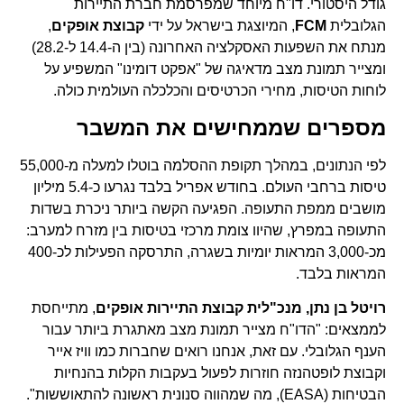
גודל היסטורי. דו"ח מיוחד שמפרסמת חברת התיירות
הגלובלית
FCM
, המיוצגת בישראל על ידי
קבוצת אופקים
,
מנתח את השפעות האסקלציה האחרונה (בין ה-14.4 ל-28.2)
ומצייר תמונת מצב מדאיגה של "אפקט דומינו" המשפיע על
לוחות הטיסות, מחירי הכרטיסים והכלכלה העולמית כולה.
מספרים שממחישים את המשבר
לפי הנתונים, במהלך תקופת ההסלמה בוטלו למעלה מ-55,000
טיסות ברחבי העולם. בחודש אפריל בלבד נגרעו כ-5.4 מיליון
מושבים ממפת התעופה. הפגיעה הקשה ביותר ניכרת בשדות
התעופה במפרץ, שהיוו צומת מרכזי בטיסות בין מזרח למערב:
מכ-3,000 המראות יומיות בשגרה, התרסקה הפעילות לכ-400
המראות בלבד.
רויטל בן נתן, מנכ"לית קבוצת התיירות אופקים
, מתייחסת
לממצאים: "הדו"ח מצייר תמונת מצב מאתגרת ביותר עבור
הענף הגלובלי. עם זאת, אנחנו רואים שחברות כמו וויז אייר
וקבוצת לופטהנזה חוזרות לפעול בעקבות הקלות בהנחיות
הבטיחות (EASA), מה שמהווה סנונית ראשונה להתאוששות".