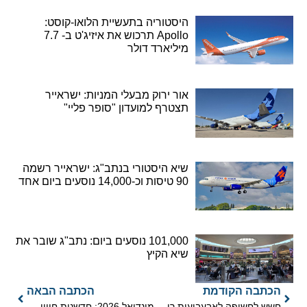
היסטוריה בתעשיית הלואו-קוסט:
Apollo תרכוש את איזיג'ט ב- 7.7
מיליארד דולר
אור ירוק מבעלי המניות: ישראייר
תצטרף למועדון "סופר פליי"
שיא היסטורי בנתב"ג: ישראייר רשמה
90 טיסות וכ-14,000 נוסעים ביום אחד
101,000 נוסעים ביום: נתב"ג שובר את
שיא הקיץ
הכתבה הקודמת
הכתבה הבאה
חשש לחשיפה לאבעבועות רוח בטיסת AZAL מבאקו לישראל
מונדיאל 2026: חדשנות חווייתית והקלות בוויזות