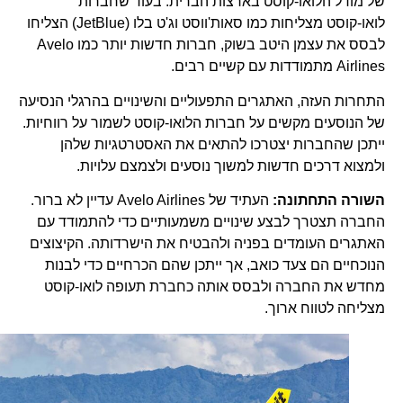
של מודל הלואו-קוסט בארצות הברית. בעוד שחברות
לואו-קוסט מצליחות כמו סאות'ווסט וג'ט בלו (JetBlue) הצליחו
לבסס את עצמן היטב בשוק, חברות חדשות יותר כמו Avelo
Airlines מתמודדות עם קשיים רבים.
התחרות העזה, האתגרים התפעוליים והשינויים בהרגלי הנסיעה
של הנוסעים מקשים על חברות הלואו-קוסט לשמור על רווחיות.
ייתכן שהחברות יצטרכו להתאים את האסטרטגיות שלהן
ולמצוא דרכים חדשות למשוך נוסעים ולצמצם עלויות.
השורה התחתונה:
העתיד של Avelo Airlines עדיין לא ברור.
החברה תצטרך לבצע שינויים משמעותיים כדי להתמודד עם
האתגרים העומדים בפניה ולהבטיח את הישרדותה. הקיצוצים
הנוכחיים הם צעד כואב, אך ייתכן שהם הכרחיים כדי לבנות
מחדש את החברה ולבסס אותה כחברת תעופה לואו-קוסט
מצליחה לטווח ארוך.