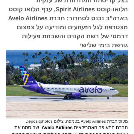
בצל קריסתה המהדהדת של ענקית
הלואו-קוסט Spirit Airlines, ענף הלואו קוסט
בארה"ב נכנס לסחרור: חברת Avelo Airlines
מצטרפת לגל הזעזועים ומודיעה על צמצום
דרמטי של רשת הקווים והשבתת פעילות
גורפת בימי שלישי
מטוס חברת Avelo Airlines בטמפה. צילום Depositphotos
חברת התעופה האמריקאית
Avelo Airlines
, שביססה את