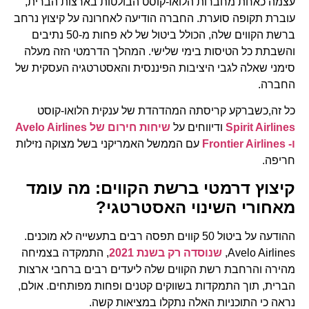
עצמה כאחת מחברות הלואו-קוסט הבולטות בארצות הברית,
עוברת תקופה סוערת. החברה הודיעה לאחרונה על קיצוץ נרחב
ברשת הקווים שלה, הכולל ביטול של לא פחות מ-50 נתיבים
והשבתת כל הטיסות בימי שלישי. המהלך הדרמטי הזה מעלה
סימני שאלה לגבי היציבות הפיננסית והאסטרטגיה העסקית של
החברה.
כל זה,כשברקע קריסתה המהדהדת של ענקית הלואו-קוסט
Spirit Airlines
ודיווחים על
שיחות חירום של Avelo Airlines
ו- Frontier Airlines
עם הממשל האמריקני בשל מצוקה נזילות
חריפה.
קיצוץ דרמטי ברשת הקווים: מה עומד
מאחורי השינוי האסטרטגי?
ההודעה על ביטול 50 קווים תפסה רבים בתעשייה לא מוכנים.
Avelo Airlines,
שנוסדה רק בשנת 2021
, התמקדה בצמיחה
מהירה והרחבת רשת הקווים שלה ליעדים רבים ברחבי ארצות
הברית, תוך התמקדות בשווקים קטנים ופחות מפותחים. אולם,
נראה כי התוכניות האלה נתקלו במציאות קשה.