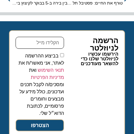
טורף את החיים: פסטיבל תל אביב Eat של עיריית ת"א-יפו
בין בירה ב-5 בבוקר לקיצוץ ביוון: המלחמה הכוללת של ריינאייר בנמלי התעופה
הרשמה
לניוזלטר
הירשמו עכשיו
בביצוע ההרשמה
לניוזלטר שלנו כדי
לאתר, אני מאשר/ת את
להשאר מעודכנים
תנאי השימוש
ואת
מדיניות הפרטיות
ומסכים/ה לקבל תכנים
ועדכונים, כולל מידע על
מבצעים וחומרים
פרסומיים, לכתובת
הדוא״ל שלי.
הצטרפו