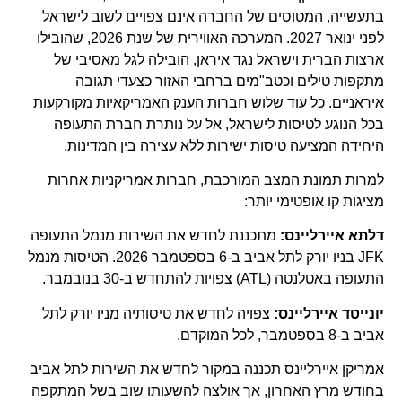
בתעשייה, המטוסים של החברה אינם צפויים לשוב לישראל
לפני ינואר 2027. המערכה האווירית של שנת 2026, שהובילו
ארצות הברית וישראל נגד איראן, הובילה לגל מאסיבי של
מתקפות טילים וכטב"מים ברחבי האזור כצעדי תגובה
איראניים. כל עוד שלוש חברות הענק האמריקאיות מקורקעות
בכל הנוגע לטיסות לישראל, אל על נותרת חברת התעופה
היחידה המציעה טיסות ישירות ללא עצירה בין המדינות.
למרות תמונת המצב המורכבת, חברות אמריקניות אחרות
מציגות קו אופטימי יותר:
דלתא איירליינס:
מתכננת לחדש את השירות מנמל התעופה
JFK בניו יורק לתל אביב ב-6 בספטמבר 2026. הטיסות מנמל
התעופה באטלנטה (ATL) צפויות להתחדש ב-30 בנובמבר.
יונייטד איירליינס:
צפויה לחדש את טיסותיה מניו יורק לתל
אביב ב-8 בספטמבר, לכל המוקדם.
אמריקן איירליינס תכננה במקור לחדש את השירות לתל אביב
בחודש מרץ האחרון, אך אולצה להשעותו שוב בשל המתקפה