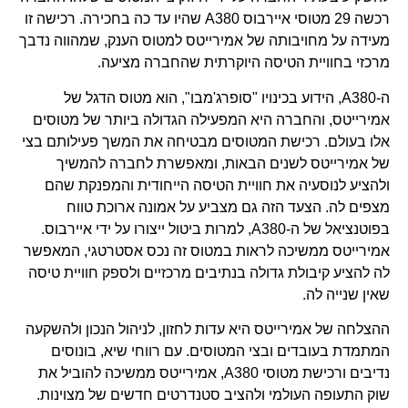
רכשה 29 מטוסי איירבוס A380 שהיו עד כה בחכירה. רכישה זו
מעידה על מחויבותה של אמירייטס למטוס הענק, שמהווה נדבך
מרכזי בחוויית הטיסה היוקרתית שהחברה מציעה.
ה-A380, הידוע בכינויו "סופרג'מבו", הוא מטוס הדגל של
אמירייטס, והחברה היא המפעילה הגדולה ביותר של מטוסים
אלו בעולם. רכישת המטוסים מבטיחה את המשך פעילותם בצי
של אמירייטס לשנים הבאות, ומאפשרת לחברה להמשיך
ולהציע לנוסעיה את חוויית הטיסה הייחודית והמפנקת שהם
מצפים לה. הצעד הזה גם מצביע על אמונה ארוכת טווח
בפוטנציאל של ה-A380, למרות ביטול ייצורו על ידי איירבוס.
אמירייטס ממשיכה לראות במטוס זה נכס אסטרטגי, המאפשר
לה להציע קיבולת גדולה בנתיבים מרכזיים ולספק חוויית טיסה
שאין שנייה לה.
ההצלחה של אמירייטס היא עדות לחזון, לניהול הנכון ולהשקעה
המתמדת בעובדים ובצי המטוסים. עם רווחי שיא, בונוסים
נדיבים ורכישת מטוסי A380, אמירייטס ממשיכה להוביל את
שוק התעופה העולמי ולהציב סטנדרטים חדשים של מצוינות.