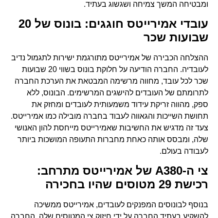
ומבטיחה המשך צמיחה ושגשוג בעתיד.
עובדי אמירייטס חוגגים: בונוס של 20
שבועות שכר
ההצלחה הכבירה של אמירייטס מתורגמת ישירות לתגמול נדיב
לעובדיה. החברה הודיעה על חלוקת בונוס בשווי 20 שבועות
שכר לכל עובד, מחווה מרשימה המבטאת את הערכת החברה
לתרומתם של העובדים להישגים המרשימים. הבונוס, ללא
ספק, מהווה זריקת עידוד משמעותית לעובדים ומחזק את
תחושת השייכות והגאווה לעבוד בחברה מובילה כמו אמירייטס.
צעד זה מדגיש את החשיבות שאמירייטס מייחסת להון האנושי
שלה, ומבסס אותה כאחת מחברות התעופה המושכות ביותר
לעבודה בעולם.
צי ה-A380 של אמירייטס מתרחב:
רכישת 29 מטוסים שהיו בחכירה
בנוסף לבונוסים המפנקים לעובדים, אמירייטס ממשיכה
להשקיע בעתיד החברה על ידי חיזוק צי המטוסים שלה. החברה