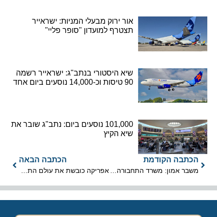
אור ירוק מבעלי המניות: ישראייר
תצטרף למועדון "סופר פליי"
שיא היסטורי בנתב"ג: ישראייר רשמה
90 טיסות וכ-14,000 נוסעים ביום אחד
101,000 נוסעים ביום: נתב"ג שובר את
שיא הקיץ
הכתבה הקודמת
הכתבה הבאה
משבר אמון: משרד התחבורה מקפיא את המו"מ עם וויז אייר
אפריקה כובשת את עולם התיירות: האם אירופה ואסיה צריכות לחשוש?