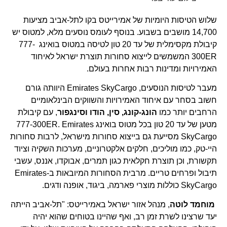
שלוש הטיסות היומיות של אמירייטס בקו לתל-אביב מציעות
14,700 מושבים בשבוע. בנוסף לעומס נוסעים מלא, למטוס יש
קיבולת מקסימלית של עד 20 טון לטיסה במטוס בואינג 777-
300ER המשמשים לייצוא סחורות תוצרת ישראל לאיחוד
האמירויות ומדינות רבות אחרות בעולם.
מעבר לטיסות הנוסעים, Emirates SkyCargo היוותה גורם
חשוב בסחר עם איחוד האמירויות והשווקים הבינלאומיים
הרחבים יותר כמו
הונג-קונג, סין, הודו וסינגפור
, עם קיבולת
מטען של עד 20 טון בכל מטוס בואינג 777-300ER. Emirates
SkyCargo מסייעת גם בייצוא סחורות מישראל, לרבות סחורות
היי-טק, כמו מוליכים, חלקים אלקטרוניים, מערכות השקיה וציוד
תקשורת, וכן תוצרת חקלאית כגון תמרים, אבוקדו, אננס, עשבי
תיבול ופרחים טריים. מרבית הסחורות המיובאות ב-Emirates
SkyCargo כוללות מוצרי פארמה, ביגוד, אופנה ודגים.
מוחמד לוטה
, מנהל אזור ישראל באמירייטס: "תל-אביב הייתה
יעד שרצינו לשרת זמן רב, ואף שהיינו בטוחים שהוא יהיה