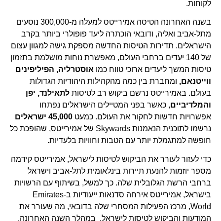
לקוחות.
בשנה האחרונה הטיסה אמירייטס למעלה מ-300,000 נוסעים
מתל-אביב ואליה, ודובאי הוכתרה ליעד פופולרי ביותר בקרב
הישראלים. תדירות הטיסות החדשה מספקת גישה למגוון עצום
של 140 יעדים ברחבי העולם, מאפשרת נוחות מושלמת בתזמון
טיסות המשך ליעדים ארוכי טווח כמו
אוסטרליה, הפיליפינים
ווייטנאם,
ומחברת בין כמה מהקהילות היהודיות הגדולות
בעולם. באמירייטס נרשם ביקוש רב לטיסות
לתאילנד, יפן
והמלדיביים
, כאשר בפני המטיילים הישראלים נפתחו
אפשרויות חדשות לחקור את העולם. כמעט
45,000
ישראלים
נרשמו לתוכנית הנאמנות Skywards של אמירייטס, שהופכת כל
חופשה למתגמלת יותר עם הטבות וחוויות בלעדיות.
כדי לעזור לעורר את הביקוש לטיסות לישראל, אמירייטס קידמה
מספר יוזמות להנעת תיירות בינלאומית לתל-אביב וישראל
ברחבי הרשת הגלובלית שלה. כך למשל, בשיתוף עם הרשויות
בישראל, אמירייטס אירחה סדנאות ייעודיות ב-Emirates
World, מרכז הפעילות המסחרי שלה בדובאי, מה שעורר את
המודעות והביקוש לטיסות לישראל. במהלך השנה האחרונה,