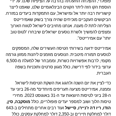
פופולרי, ההצלחה התעלתה בהרבה על הציפיות שלנו. על ידי
הוספת הקו הזה ליתר הקווים הבינלאומיים שלנו, שאפנו לייצר
קישוריות רבה יותר אל ומישראל, עם התמקדות ביעדים במזרח.
הביקושים העקביים מוכיחים שהיה צורך בשוק שאמירייטס
הצליחה לתת לו מענה. אנחנו מחויבים לישראל לטווח הארוך
ומצפים להמשיך ולשרת נוסעים ישראלים שיבחרו 'לטוס טוב
יותר' עם אמירייטס".
אמירייטס ידועה בשירותי הטיסה העשירים שלה, המספקים
לנוסעים תמורה מיטבית. הנוסעים מוזמנים ליהנות ממזון גורמה
מקומי, לרבות אפשרויות כשרות, וממבחר של למעלה מ-6,500
ערוצי בידור לפי דרישה, כולל מגוון סרטים ותוכניות בשפה
העברית.
כדי לציין את יום השנה ולחגוג את השקת הטיסות לישראל
וממנה, אמירייטס מציעה תעריפים מיוחדים* מה-26 ביוני עד
ה-28 ביוני לטיסות היוצאות עד ה-31 באוגוסט 2023. מחירי
טיסות הלוך ושוב למספר יעדים פופולריים, כולל
מוסקבה, סין,
הודו, ריו דה ז'ניירו, סיישל
ועוד רבים אחרים מתחילים ב-643
דולר למחלקת תיירים וב-2,350 דולר למחלקת עסקים, כולל