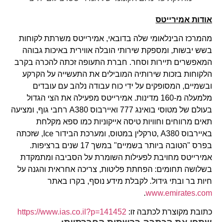
אודות אמירייטס
מהמרכז הבינלאומי שלה בדובאי, אמירייטס משרתת לקוחות
בשש יבשות, ומספקת שירותי הובלה אווירית באיכות גבוהה
המאפשרים תיירות וסחר. חברת התעופה זכתה להכרה בקרב
הלקוחות בזכות שירותיה המובילים את התעשייה על הקרקע
ובשמיים, המסופקים על ידי כוח עבודה נלהב עם עובדים
מלמעלה מ-160 מדינות. אמירייטס מפעילה את הצי הגדול
בעולם של מטוסי בואינג 777 ואיירבוס A380 רחבי גוף, ומציעה
תאים מרווחים וחוויות טיסה אייקוניות כמו ספא מקלחת
באיירבוס A380 ,טרקלין במטוס, ומערכת הבידור Ice, שזכתה
בפרס "הטובה ביותר בשמיים" במשך 17 שנים ברציפות.
אמירייטס מחויבת לפעילות השומרת על הסביבה ומתמקדת
בשלושה תחומים: הפחתת פליטות, צריכה אחראית והגנה על
חיות בר ובתי גידול. לקבלת מידע נוסף, בקרו באתר
.
www.emirates.com
כתובת מקוצרת לכתבה זו:
https://www.ias.co.il?p=141452