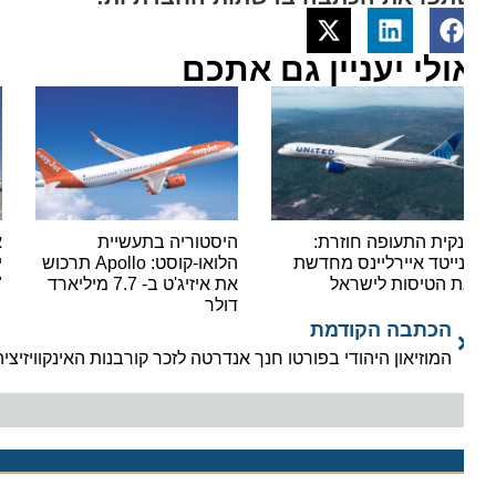
ולי יעניין גם אתכם
קית התעופה חוזרת:
היסטוריה בתעשיית
אור י
נייטד איירליינס מחדשת
הלואו-קוסט: Apollo תרכוש
ישראי
 הטיסות לישראל
את איזיג'ט ב- 7.7 מיליארד
"סופר
דולר
הכתבה הקודמת
המוזיאון היהודי בפורטו חנך אנדרטה לזכר קורבנות האינקוויזיציה