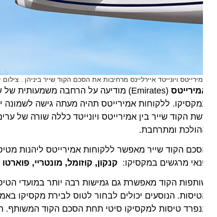
ירייטס ויונייטד איירליינס מרחיבות את הסכם הקוד שייר ביניהן . צילום יח"צ
מירייטס
(Emirates) מודיעה על הרחבה משמעותית של שותפות הקוד-שייר עם
קסיקו. ללקוחות אמירייטס תהיה מעתה גישה לשמונה יעדי
ת הקוד שייר בין אמירייטס ויונייטד כללה שורה של ערים
הולכת ומתרחבת.
כם הקוד שייר מאפשר ללקוחות אמירייטס ליהנות מטיסות המש
נאי מרגשים במקסיקו:
קנקון, קוזומל, מונטריי, פוארטו ואל
תפות הקוד מאפשרת גם גמישות רבה יותר במועדי הטיסות, 
יסות. הנוסעים יכולים לבחור לטוס לבירת מקסיקו באמצעות 
פרד טיסות למקסיקו סיטי תחת הסכם הקוד המשותף. הרחבה