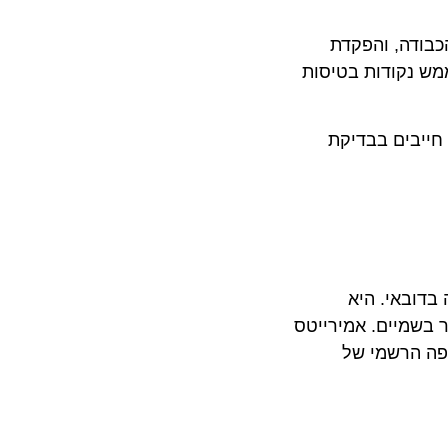
דה, והפקדת
Emirates Skyward ,, יוכלו לצבור ולממש נקודות בטיסות
בים בבדיקת
רכז שלה בדובאי. היא
הגבוהה ביותר בשמיים. אמירייטס
הרשמי של