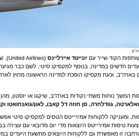
יונייטד איירליינס
(ed Airlines
ם חדשים במדינה, בנוסף למקסיקו סיטי, לשם כבר מגיעה ה
 בארה"ב, וכעת מקסיקו הופכת למדינה הראשונה מחוץ לארה"
ך נוחות משתי נקודות בארה"ב, שיקגו או יוסטון, מהן ניתן
ארטה, גוודלחרה, סן חוזה דל קאבו, לאון/גואנחואטו וקוורט
ומעניקה ללקוחות אמירייטס הטסים למקסיקו סיטי אפשרויות
טיסות אמירייטס היוצאות מדי יום מדובאי עם עצירה בברצלונ
 זו מאפשרת גם ללקוחות היוצאים מתשעת היעדים במקסיקו