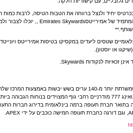
לובליים, עם קישוריות חלקה.
טיס יחיד ולנצל ברווחה את הטבות הטיסה, לרבות כמות הכבו
חפצים נוחה עד ליעד הסופי.* בנוסף, חברי מועדון הנוסע המתמיד של אמירייטסs
.**
יים שטסים ליעדים במקסיקו בטיסות אמירייטס ויונייטד חיי
או יוסטון).
ת לנקודות Skywards.
אמירייטס היא חברת התעופה הגלובלית עטורת הפרסים שמשרתת יותר מ-140 ערים בשש יבשות באמצעות המ
מפעילה את הצי הגדול בעולם של מטוסי איירבוס A380 ובואינג 777 מודרניים רחבי גוף המצוידים בנוחות 
בתואר חברת תעופה ברמה בינלאומית בדירוג חברות התעופה 