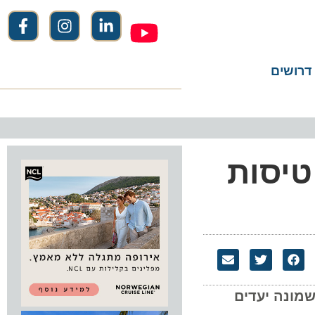
שים
יסות
נה יעדים