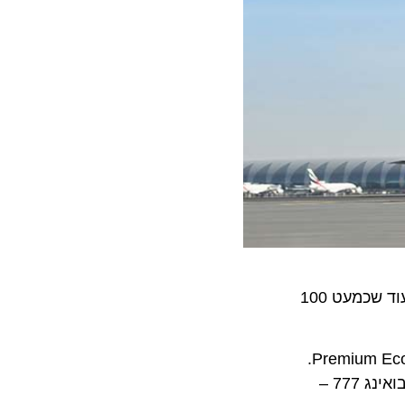
עם הוספת היעדים החדשים במקסיקו, שותפות הקוד כוללת כעת 134 יעדים, הנגישים מהשערים של יונייטד בארה"ב, בעוד שכמעט 100
אמירייטס מציעה טיסות יומיות ליוסטון במטוס הדגל שלה ה-A380, ולאחרונה החלה להציע בטיסות אלה שירותי Premium Economy.
בנוסף, מפעילה אמירייטס גם שבע טיסות שבועיות בין דובאי לשיקגו, תוך שימוש במטוסים רחבי הגוף האחרים שלה – בואינג 777 –