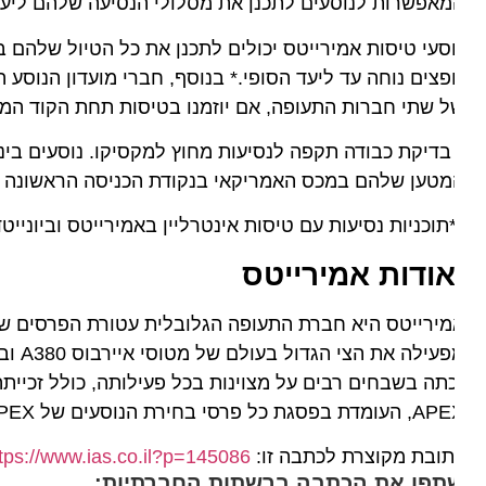
אפשרות לנוסעים לתכנן את מסלולי הנסיעה שלהם ליעדים ג
סעי טיסות אמירייטס יכולים לתכנן את כל הטיול שלהם בכר
 שתי חברות התעופה, אם יוזמנו בטיסות תחת הקוד המשותף
בדיקת כבודה תקפה לנסיעות מחוץ למקסיקו. נוסעים בינלאומ
טען שלהם במכס האמריקאי בנקודת הכניסה הראשונה (שיקגו 
תוכניות נסיעות עם טיסות אינטרליין באמירייטס וביונייטד אינן זכאיו
ודות
אמירייטס
תה בשבחים רבים על מצוינות בכל פעילותה, כולל זכייתה 
כל פרסי בחירת הנוסעים של APEX, וגם דורגה כחברת תעופה חמישה כוכבים על ידי APEX.
ובת מקוצרת לכתבה זו:
https://www.ias.co.il?p=145086
תפו את הכתבה ברשתות החברתיות: