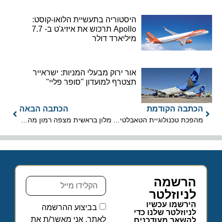
היסטוריה בתעשיית הלואו-קוסט:
Apollo תרכוש את איזיג'ט ב- 7.7
מיליארד דולר
אור ירוק מבעלי המניות: ישראייר
תצטרף למועדון "סופר פליי"
הכתבה הקודמת
הכתבה הבאה
מהפכת טכנולוגיית הטאבלטים של אייר ברלין
מלון בראשית מצפה רמון מהטובים בעולם
הרשמה
לניוזלטר
הירשמו עכשיו
בביצוע ההרשמה
לניוזלטר שלנו כדי
לאתר, אני מאשר/ת את
להשאר מעודכנים