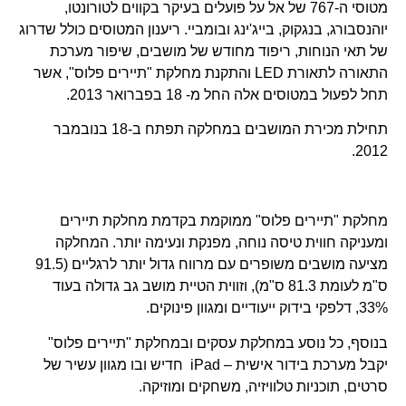
מטוסי ה-767 של אל על פועלים בעיקר בקווים לטורונטו,
יוהנסבורג, בנגקוק, בייג'ינג ובומביי. ריענון המטוסים כולל שדרוג
של תאי הנוחות, ריפוד מחודש של מושבים, שיפור מערכת
התאורה לתאורת LED והתקנת מחלקת "תיירים פלוס", אשר
תחל לפעול במטוסים אלה החל מ- 18 בפברואר 2013.
תחילת מכירת המושבים במחלקה תפתח ב-18 בנובמבר
2012.
מחלקת "תיירים פלוס" ממוקמת בקדמת מחלקת תיירים
ומעניקה חווית טיסה נוחה, מפנקת ונעימה יותר. המחלקה
מציעה מושבים משופרים עם מרווח גדול יותר לרגליים (91.5
ס"מ לעומת 81.3 ס"מ), וזווית הטיית מושב גב גדולה בעוד
33%, דלפקי בידוק ייעודיים ומגוון פינוקים.
בנוסף, כל נוסע במחלקת עסקים ובמחלקת "תיירים פלוס"
יקבל מערכת בידור אישית – iPad חדיש ובו מגוון עשיר של
סרטים, תוכניות טלוויזיה, משחקים ומוזיקה.