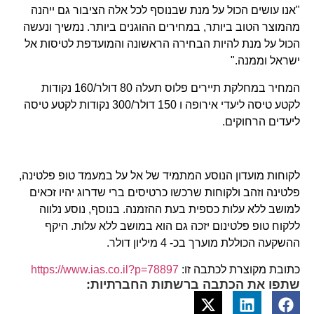
"אנו עושים הכול על מנת שבנוסף לכל אלה הציבור גם ייהנה
מהמוצר הטוב ביותר, במחירים ההוגנים ביותר. נמשיך ונעשה
הכול על מנת להיות הבחירה הראשונה והמועדפת לטיסות אל
ישראל וממנה."
המחיר במחלקת תיירים פלוס תעלה 80 דולר/160 נקודות
לקטע טיסה ליעדי אירופה ו 150 דולר/300 נקודות לקטע טיסה
ליעדים הרחוקים.
לקוחות מועדון הנוסע המתמיד של אל על במעמד טופ פלטינה,
פלטינה וזהב ולקוחות שרכשו כרטיסים ברי שדרוג יהיו זכאים
למושב ללא עלות כספית בעת ההזמנה. בנוסף, נוסע נלווה
ללקוח טופ פלטינום יזכה גם הוא במושב ללא עלות. היקף
ההשקעה הכוללת מוערך בכ- 4 מיליון דולר.
כתובת מקוצרת לכתבה זו:
https://www.ias.co.il?p=78897
שתפו את הכתבה ברשתות החברתיות: