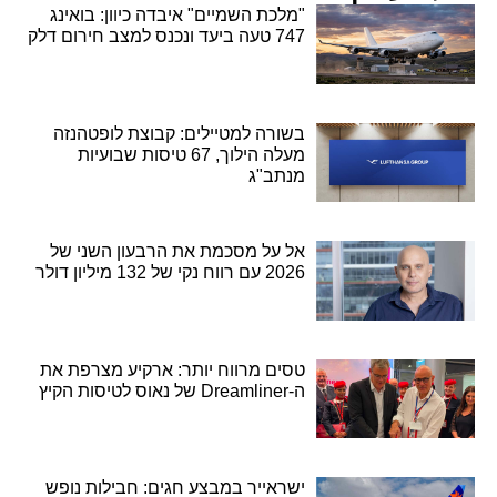
"מלכת השמיים" איבדה כיוון: בואינג
747 טעה ביעד ונכנס למצב חירום דלק
בשורה למטיילים: קבוצת לופטהנזה
מעלה הילוך, 67 טיסות שבועיות
מנתב"ג
אל על מסכמת את הרבעון השני של
2026 עם רווח נקי של 132 מיליון דולר
טסים מרווח יותר: ארקיע מצרפת את
ה-Dreamliner של נאוס לטיסות הקיץ
ישראייר במבצע חגים: חבילות נופש