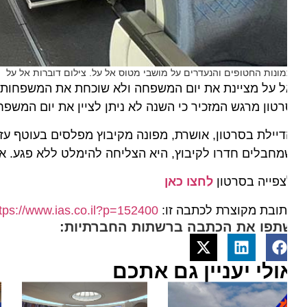
ונות החטופים והנעדרים על מושבי מטוס אל על. צילום דוברות אל על
ל על מציינת את יום המשפחה ולא שוכחת את המשפחות שנש
טון מרגש המזכיר כי השנה לא ניתן לציין את יום המשפחה כמו תמיד ו-136 משפחות עדיין מחכות שיקיר
חבלים חדרו לקיבוץ, היא הצליחה להימלט ללא פגע. אושר
צפייה בסרטון
לחצו כאן
ובת מקוצרת לכתבה זו:
https://www.ias.co.il?p=152400
תפו את הכתבה ברשתות החברתיות:
ולי יעניין גם אתכם