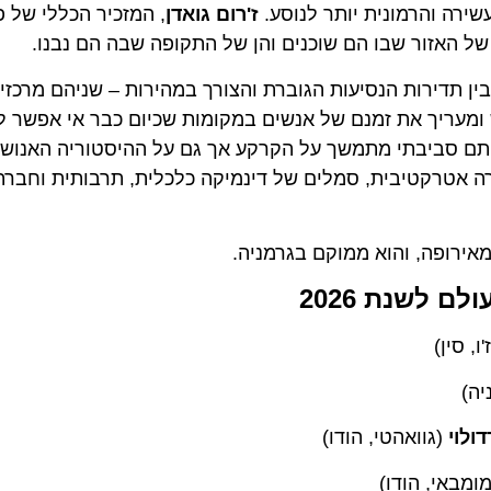
 והרמונית יותר לנוסע.
ז'רום גואדן
, המזכיר הכללי של פרס 
האזור שבו הם שוכנים והן של התקופה שבה הם נבנו.
תדירות הנסיעות הגוברת והצורך במהירות – שניהם מרכזיים 
ומעריך את זמנם של אנשים במקומות שכיום כבר אי אפשר לתא
ם סביבתי מתמשך על הקרקע אך גם על ההיסטוריה האנושית: 
טרקטיבית, סמלים של דינמיקה כלכלית, תרבותית וחברתית 
ופה, והוא ממוקם בגרמניה.
שנת 2026
ין)
(גוואהטי, הודו)
אי, הודו)