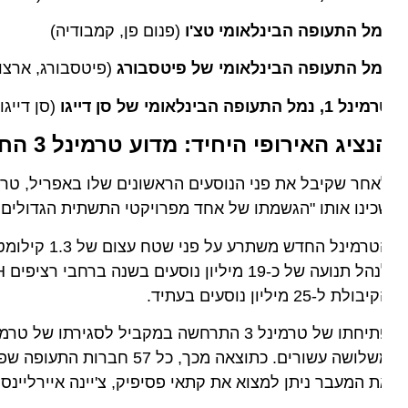
מל התעופה הבינלאומי טצ'ו
(פנום פן, קמבודיה)
מל התעופה הבינלאומי של פיטסבורג
(פיטסבורג, ארצות ה
1, נמל התעופה הבינלאומי של סן דייגו
(סן דייגו, א
ציג האירופי היחיד: מדוע טרמינל 3 החדש בפרנקפורט כבש את הרשימה?
ינו אותו "הגשמתו של אחד מפרויקטי התשתית הגדולים ביב
הטרמינל החדש משת
ולת ל-25 מיליון נוסעים בעתיד.
 המעבר ניתן למצוא את קתאי פסיפיק, צ'יינה איירליינס, איתיח