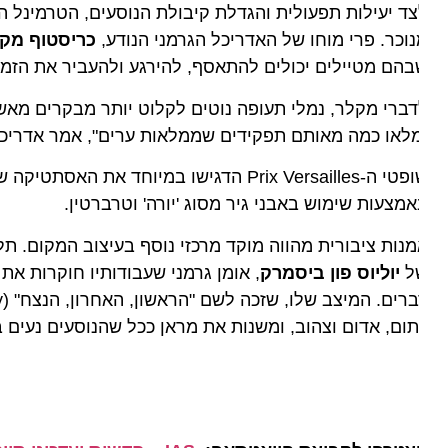
ד יעילות תפעולית והגדלת קיבולת הנוסעים, הטרמינל החד
וכר. פרי מוחו של האדריכל הגרמני הנודע,
כריסטוף מקלר
,
הם מטיילים יכולים להתאסף, להירגע ולהעביר את הזמן בנע
ברי מקלר, נמלי תעופה נוטים לקלוט יותר מבקרים מאשר מר
לאו כמה מאותם תפקידים שממלאות ערים", אמר אדריכל הפרויק
שופטי ה-Prix Versailles הדגישו במיוחד את
מצעות שימוש באבני גיר מסוג 'יורה' וטרברטין.
נות ציבורית מהווה מוקד מרכזי נוסף בעיצוב המקום. תלויי
ל
יוליוס פון ביסמרק
, אומן גרמני שעבודותיו חוקרות את חו
ום, אדום וצהוב, ומשנות את מראן ככל שהנוסעים נעים ברח