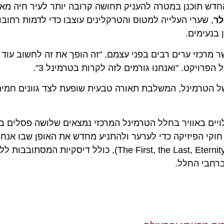
ש תוכנן במטרה להעניק תחושה קרובה יותר לעיר חיה מאשר 
 שערי העלייה למטוס והטרקלינים עוצבו כדי לדמות רחובות וכי
ימים.
כזי ערים רבים בפני עצמם. "זה הופך את זה לחשוב עוד יות
ט. "ואנחנו גורמים לזה לקרות בטרמינל 3".
 האסתטיקה של הטרמינל, המשלבת תאורה טבעית שופעת לצד גוונים חמים, 
ם באוויר בחלל הטרמינל המרכזי נמצאים שלושה פסלים בצורת
קי הפיזיקה כדי לערער ולהתניע מחדש את האופן שבו אנחנו רג
דברים. המיצב שלו, שזכה לשם "הראשון, האחרון, הנצח" (The First, the Last, Eternity), כולל ד
בי החלל.