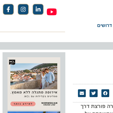
שים
פורצת דרך