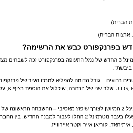
ברית)
רצות הברית)
לאחר שקיבל את פני הנוסעים הראשונים שלו באפריל, טרמינל 3 החדש של נמל התעופה בפרנקפורט זכה לש
שת".
רע על פני שטח עצום של 1.3 קילומטרים רבועים – גודל הדומה להפליא למרכז העיר של פרנק
לנהל תנועה של כ-19 מיליון נוסעים בשנה ברחבי רציפים
פתיחתו של טרמינל 3 התרחשה במקביל לסגירתו של טרמינל 2 המיושן לצורך שיפוץ מאסיבי – ההשבתה הר
משלושה עשורים. כתוצאה מכך, כל 57 חברות התעופה שפעלו בעבר מטרמינל 2 החלו לעבור למבנה 
אד, קוריאן אייר וקטר איירווייז.