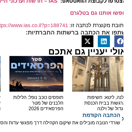
צטרפו לקבוצת הוואטסאפ:
IAS – חדשות ועדכוני תיירות מהארץ ומהעולם
פשו אותנו גם בטלגרם
ובת מקוצרת לכתבה זו:
https://www.ias.co.il?p=188741
תפו את הכתבה ברשתות החברתיות:
ולי יעניין גם אתכם
לנה, ליטא: חשיפות
תופסים כוכב נופל: הלילות
שיא ה
גשות בבית הכנסת
הלבנים של מטר
דול של וילנה
הפרסאידים 2026
וכ-14,000 נוסעים ביום אחד
הכתבה הקודמת
שורדי הנובה מובילים את שיקום הקהילה דרך מפגשי עדות והסברה