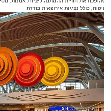
הופכת את חוויית ההמתנה ליצירת אמנות. מסין ו
יסות, כולל נציגות אירופאית בודדת