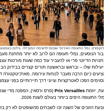
נקפורט, נמל התעופה האירופי שנכנס לרשימה המובילה. צילום באמצעות AI.
ור הנוסעים, נמלי תעופה הם לרוב לא יותר מתחנת מעבר הכ
נויות הדיוטי פרי או להעביר עוד כמה שעות מורטות עצבים
עילות שלו – ובראש ובראשונה תורים קצרים בבידוק הביטחו
יעים כיום הרבה מעבר לנוחות עירומה. מארכיטקטורה דרמטית
וימים הפכו לאטרקציות וציוני דרך תיירותיים בפני עצמם.
ת, יוזמת
Prix Versailles
(פרס ורסאי), המפנה מדי שנה את
לי התעופה היפים ביותר בעולם לשנת 2026.
עת הזוכים של השנה זכו לשבחים מהשופטים לא רק בזכות 