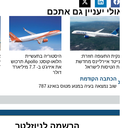
ולי יעניין גם אתכם
קית התעופה חוזרת:
היסטוריה בתעשיית
אור י
נייטד איירליינס מחדשת
הלואו-קוסט: Apollo תרכוש
ישראי
 הטיסות לישראל
את איזיג'ט ב- 7.7 מיליארד
"סופר
דולר
הכתבה הקודמת
שוב נמצאה בעיה במנוע מטוס בואינג 787
הרשמה לניוזלטר