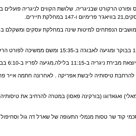
רט הרקורט שבניגריה. שלושת הקווים לניגריה פועלים במטו
5 ק"ג
בת טיסותיה ליבשת אפריקה . לאחרונה חתמה אייר פראנס 
י) ואגאדוגו (בורקינה פאסו) במטרה להרחיב את טיסותיה למר