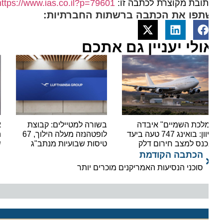
ובת מקוצרת לכתבה זו:
https://www.ias.co.il?p=79601
תפו את הכתבה ברשתות החברתיות:
ולי יעניין גם אתכם
לכת השמיים" איבדה
בשורה למטיילים: קבוצת
אל ע
כיוון: בואינג 747 טעה ביעד
לופטהנזה מעלה הילוך, 67
כנס למצב חירום דלק
טיסות שבועיות מנתב"ג
של 132 מיליון דולר
הכתבה הקודמת
סוכני הנסיעות האמריקנים מוכרים יותר