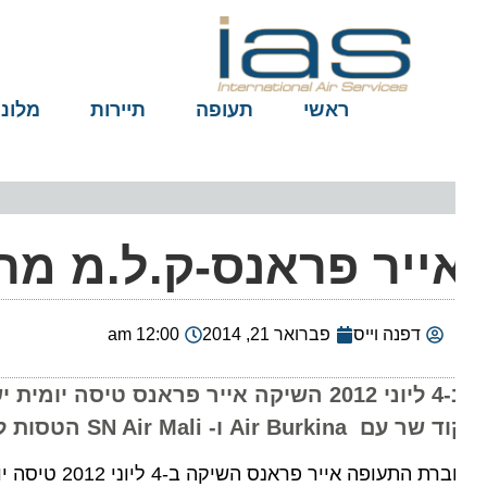
ראשי
תעופה
תיירות
מלונות
ייר פראנס-ק.ל.מ מרח
דפנה וייס
פברואר 21, 2014
12:00 am
ב-4 ליוני 2012 השיקה אייר פראנס טיסה יו
עם Air Burkina ו- SN Air Mali הטסות לבאמקו (מאלי) ואגאדוגו (בורקינה פאסו).
 התעופה אייר פראנס השיקה ב-4 ליוני 2012 טיסה יומית ישירה בין פריז שארל דה גול לאבוג'ה,בירת ניגריה.