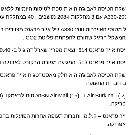
קת הטיסה לאבוג'ה היא תוספת לטיסות היומיות ללאגוס ופו
סי האיירבוס A330-200 של אייר פראנס מצוידים במושבים הנפתחים למיטות שינה במחלקת עסקים ומשקלם ב-
משקל הרגיל שתורם להפחתת פליטת CO2 .
יר פראנס 514 יוצאת מפריז שארל דה גול ב- 10:40 בבוקר ומגיעה לאבוג'ה ב-15:35 ומשם ממשיכה לפורט הרקורט.
יר פראנס 513 המגיעה מפורט הרקורט לאבוג'ה ויוצאת מבירת ניגריה ב-11:15 בלילה,מגיעה לפריז ב-6:10 בבוקר.
קת הטיסה לאבוג'ה היא חלק מאסטרטגית אייר פראנס להרח
ם חברות התעופה
SN A
Mali
(15)הטסות לבאמקו (מאל
פריקה.
אפריקה.