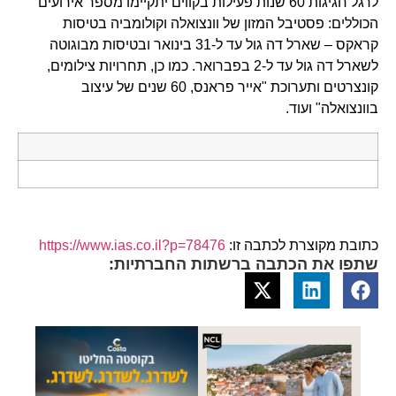
לרגל חגיגות 60 שנות פעילות בקווים יתקיימו מספר אירועים
הכוללים: פסטיבל המזון של וונצואלה וקולומביה בטיסות
קראקס – שארל דה גול עד ל-31 בינואר ובטיסות מבוגוטה
לשארל דה גול עד ל-2 בפברואר. כמו כן, תחרויות צילומים,
קונצרטים ותערוכת "אייר פראנס, 60 שנים של עיצוב
בוונצואלה" ועוד.
כתובת מקוצרת לכתבה זו:
https://www.ias.co.il?p=78476
שתפו את הכתבה ברשתות החברתיות: