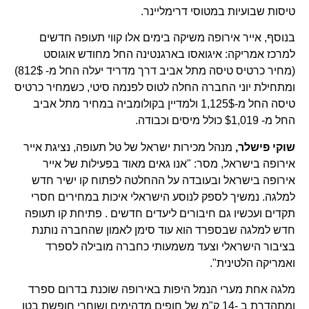
טיסות שבועיות במטוסי דרימליינר.
בנוסף, אייר אירופה משיקה בימים אלו קווי תעופה חדשים
למרכז אמריקה: איגואסו בארגנטינה החל מחודש אוגוסט
(מחיר כרטיס טיסה מתל אביב דרך מדריד יעלה החל מ- 812$)
ומתחילת יוני החברה החלה לטוס לפנמה סיטי, כשמחיר כרטיס
טיסה החל מ-1,125$ ולמדיין בקולומביה במחיר מתל אביב
החל מ- $1,019 כולל מיסים וכבודה.
שוקי פישלר,
מנהל מכירות ישראל של טל תעופה, נציגת אייר
אירופה בישראל, מסר: "אנו גאים מאוד בפעילות של אייר
אירופה בישראל ובעובדה על ההחלטה לפתוח קו ישיר חדש
למלגה. נמשיך לספק לנוסע הישראלי איכות במחירים חסרי
תקדים ועכשיו גם חיבורים ליעדים חדשים . פתיחת קו תעופה
חדש למלגה שבספרד הוא עוד סימן לאמון שהחברה נותנת
בציבור הישראלי וצעד משמעותי כחברה מובילה לספרד
ואמריקה הלטינית".
מלגה אחת מערי הנמל היפות באירופה שוכנת בדרום ספרד
ומתהדרת ב -14 ק"מ של חופים מדהימים ושוחרי חופשת בטן