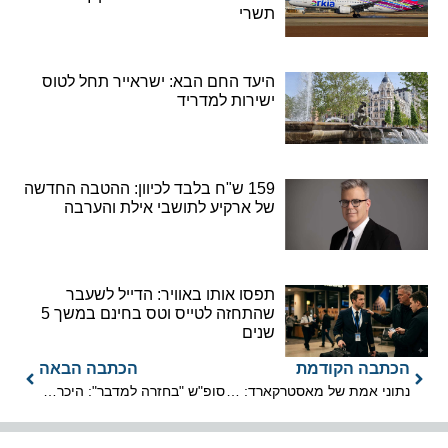
תשרי
היעד החם הבא: ישראייר תחל לטוס
ישירות למדריד
159 ש"ח בלבד לכיוון: ההטבה החדשה
של ארקיע לתושבי אילת והערבה
תפסו אותו באוויר: הדייל לשעבר
שהתחזה לטייס וטס בחינם במשך 5
שנים
הכתבה הקודמת
הכתבה הבאה
נתוני אמת של מאסטרקארד: היעדים הזולים לחופשת קיץ באירופה
סופ"ש "בחזרה למדבר": היכרות עם חכמת המדבר הבדואית