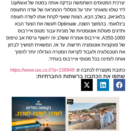
יצרנית המטוסים השתמשה ובדקה אותה במטה של UpNext
ליד טולוז ומאוחר יותר על מסלולי ההמראה של שדה התעופה
בלאניאק. בשלב הבא, הצוות שואף לקחת אותו לשדה תעופה
בינלאומי. בהמשך השנה, Optimate תעשה את הצעד הבא
ותדגים פעולות אוטומטיות של מוניות עבור מטוס איירבוס
A350-1000. איירבוס אומרת ששלב זה יחשוף גרסת אב טיפוס
של פונקציות אוטומציה חדשות. עד אז, המשאית תמשיך לבחון
את הטכנולוגיה ולעבוד לקראת המטרה הגדולה יותר להפוך
אותה לזמינה בכל מטוסי איירבוס בעתיד.
כתובת מקוצרת לכתבה זו:
https://www.ias.co.il?p=156949
שתפו את הכתבה ברשתות החברתיות: