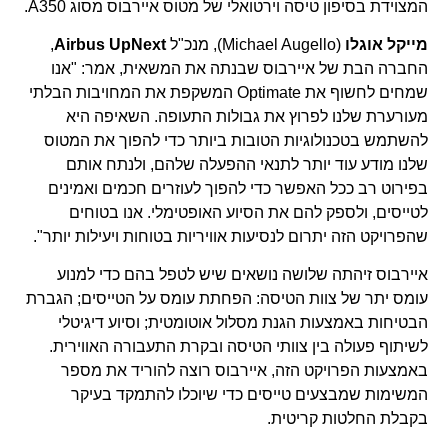
המצוידת בסיפון טיסה וירטואלי של מטוס איירבוס מסוג A350.
מייקל אוגלו
(Michael Augello), מנכ"ל
Airbus UpNext
,
החברה הבת של איירבוס שבנתה את המשאית, אמר: "אנו
שמחים לחשוף את Optimate המשקפת את המחויבות הבלתי
מעורערת שלנו לפרוץ את גבולות התעופה. השאיפה היא
להשתמש בטכנולוגיות הטובות ביותר כדי להפוך את המטוס
שלנו מודע עוד יותר לתנאי ההפעלה שלהם, ולנתח אותם
בפירוט רב ככל האפשר כדי להפוך לעוזרים חכמים ואמינים
לטייסים, ולספק להם את הסיוע האופטימלי. אנו בטוחים
שהפרויקט הזה יתרום לנסיעות אוויריות בטוחות ויעילות יותר".
איירבוס זיהתה שלושה נושאים שיש לטפל בהם כדי למנוע
עומס יתר של צוות הטיסה: הפחתת עומס על הטייסים; הגברת
הבטיחות באמצעות הגנת מסלול אוטומטית; וסיוע דיגיטלי
לשיתוף פעולה בין צוותי הטיסה ובקרת התעבורה האווירית.
באמצעות הפרויקט הזה, איירבוס רוצה להוריד את מספר
המשימות שמבצעים טייסים כדי שיוכלו להתמקד בעיקר
בקבלת החלטות קריטית.