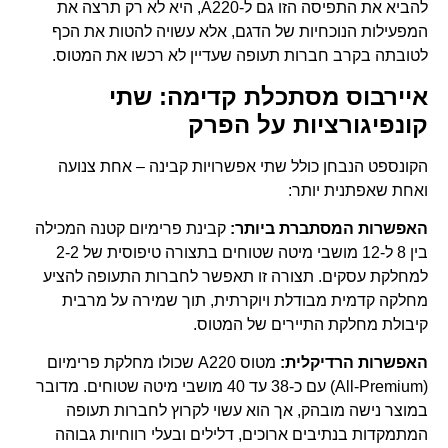
להביא את התפיסה הזו גם ל-A220, היא לא רק תרצה את
המפעילות הנוכחיות של הדגם, אלא עשויה להטות את הכף
לטובתה בקרב חברות תעופה שעדיין לא רכשו את המטוס.
איירבוס מסתכלת קדימה: שתי
קונפיגורציות על הפרק
הקונספט הנבחן כולל שתי אפשרויות קבינה – אחת צנועה
ואחת שאפתנית יותר:
האפשרות המסתברת ביותר:
קבינת פרימיום קטנה המכילה
בין 8 ל-12 מושבי מיטה שטוחים בתצורה טיפוסית של 2-2
למחלקת עסקים. תצורה זו תאפשר לחברות התעופה להציע
מחלקה קדמית מבודלת ויוקרתית, תוך שמירה על מרבית
קיבולת מחלקת התיירים של המטוס.
האפשרות הרדיקלית:
מטוס A220 שכולו מחלקת פרימיום
(All-Premium) עם כ-38 עד 40 מושבי מיטה שטוחים. מדובר
במוצר נישה מובהק, אך הוא עשוי לקרוץ לחברות תעופה
המתמקדות בנתיבים ארוכים, דלילים ובעלי רווחיות גבוהה