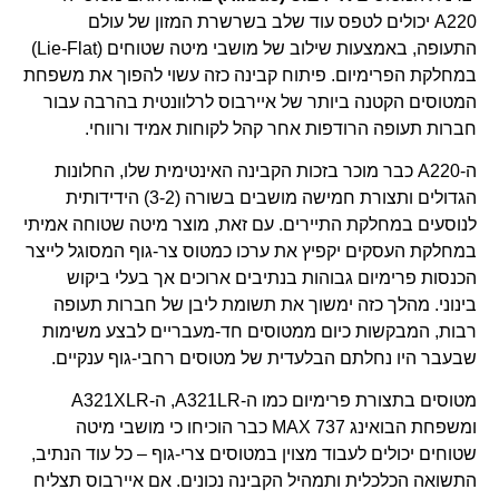
A220 יכולים לטפס עוד שלב בשרשרת המזון של עולם
התעופה, באמצעות שילוב של מושבי מיטה שטוחים (Lie-Flat)
במחלקת הפרימיום. פיתוח קבינה כזה עשוי להפוך את משפחת
המטוסים הקטנה ביותר של איירבוס לרלוונטית בהרבה עבור
חברות תעופה הרודפות אחר קהל לקוחות אמיד ורווחי.
ה-A220 כבר מוכר בזכות הקבינה האינטימית שלו, החלונות
הגדולים ותצורת חמישה מושבים בשורה (3-2) הידידותית
לנוסעים במחלקת התיירים. עם זאת, מוצר מיטה שטוחה אמיתי
במחלקת העסקים יקפיץ את ערכו כמטוס צר-גוף המסוגל לייצר
הכנסות פרימיום גבוהות בנתיבים ארוכים אך בעלי ביקוש
בינוני. מהלך כזה ימשוך את תשומת ליבן של חברות תעופה
רבות, המבקשות כיום ממטוסים חד-מעבריים לבצע משימות
שבעבר היו נחלתם הבלעדית של מטוסים רחבי-גוף ענקיים.
מטוסים בתצורת פרימיום כמו ה-A321LR, ה-A321XLR
ומשפחת הבואינג 737 MAX כבר הוכיחו כי מושבי מיטה
שטוחים יכולים לעבוד מצוין במטוסים צרי-גוף – כל עוד הנתיב,
התשואה הכלכלית ותמהיל הקבינה נכונים. אם איירבוס תצליח