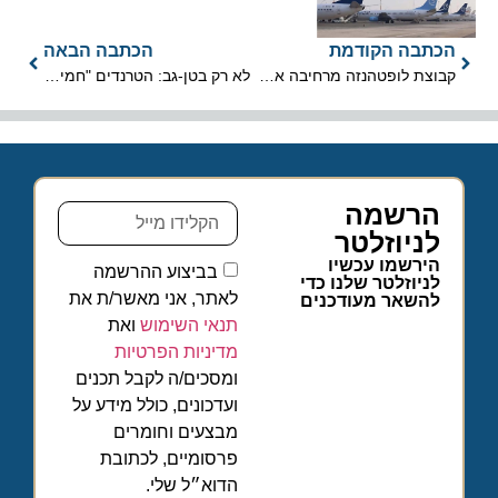
הכתבה הקודמת
הכתבה הבאה
קבוצת לופטהנזה מרחיבה את פעילותה בישראל ל-54 טיסות שבועיות
לא רק בטן-גב: הטרנדים "חמים – קרים" שיעצבו את חופשות הקיץ באירופה
הרשמה
לניוזלטר
הירשמו עכשיו
בביצוע ההרשמה
לניוזלטר שלנו כדי
לאתר, אני מאשר/ת את
להשאר מעודכנים
תנאי השימוש
ואת
מדיניות הפרטיות
ומסכים/ה לקבל תכנים
ועדכונים, כולל מידע על
מבצעים וחומרים
פרסומיים, לכתובת
הדוא״ל שלי.