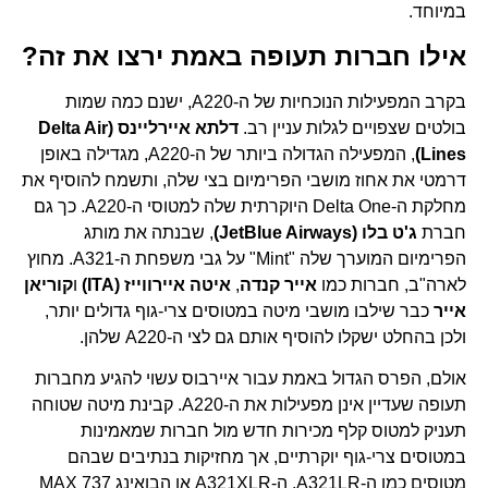
במיוחד.
אילו חברות תעופה באמת ירצו את זה?
בקרב המפעילות הנוכחיות של ה-A220, ישנם כמה שמות
בולטים שצפויים לגלות עניין רב.
דלתא איירליינס (Delta Air
Lines)
, המפעילה הגדולה ביותר של ה-A220, מגדילה באופן
דרמטי את אחוז מושבי הפרימיום בצי שלה, ותשמח להוסיף את
מחלקת ה-Delta One היוקרתית שלה למטוסי ה-A220. כך גם
חברת
ג'ט בלו (JetBlue Airways)
, שבנתה את מותג
הפרימיום המוערך שלה "Mint" על גבי משפחת ה-A321. מחוץ
לארה"ב, חברות כמו
אייר קנדה
,
איטה איירווייז (ITA)
ו
קוריאן
אייר
כבר שילבו מושבי מיטה במטוסים צרי-גוף גדולים יותר,
ולכן בהחלט ישקלו להוסיף אותם גם לצי ה-A220 שלהן.
אולם, הפרס הגדול באמת עבור איירבוס עשוי להגיע מחברות
תעופה שעדיין אינן מפעילות את ה-A220. קבינת מיטה שטוחה
תעניק למטוס קלף מכירות חדש מול חברות שמאמינות
במטוסים צרי-גוף יוקרתיים, אך מחזיקות בנתיבים שבהם
מטוסים כמו ה-A321LR, ה-A321XLR או הבואינג 737 MAX