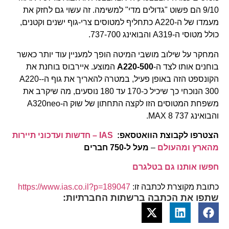
9/10 הם פשוט "גדולים מדי" למשימה. זה עשוי גם לחזק את
מעמדו של ה-A220 כתחליף למטוסים צרי-גוף ישנים וקטנים,
כולל מטוסי ה-A319 והבואינג 737-700.
המחקר על שילוב מושבי המיטה הופך למעניין עוד יותר כאשר
בוחנים אותו לצד ה-
A220-500
המוצע. איירבוס בוחנת את
הקונספט הזה באופן פעיל, במטרה להאריך את גוף ה-A220-
300 הנוכחי כך שיכיל כ-170 עד 180 נוסעים, מה שיקרב את
משפחת המטוסים הזו לקצה התחתון של שוק ה-A320neo
והבואינג 737 MAX 8.
הצטרפו לקבוצת הוואטסאפ:
IAS – חדשות ועדכוני תיירות
מהארץ ומהעולם
–
מעל ל-750 חברים
חפשו אותנו גם בטלגרם
כתובת מקוצרת לכתבה זו:
https://www.ias.co.il?p=189047
שתפו את הכתבה ברשתות החברתיות: