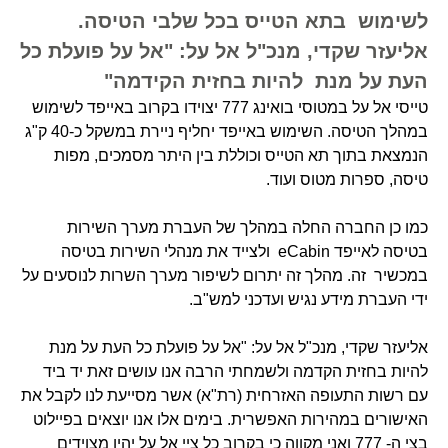
לשימוש בתא הטייס בכל שלבי הטיסה.
אליעזר שקדי, מנכ"ל אל על: "אל על פועלת כל
העת על מנת להיות בחזית הקידמה"
טייסי אל על במטוסי בואינג 777 יצוידו בקרוב באייפד לשימוש
במהלך הטיסה. השימוש באייפד יחליף ניירת במשקל כ-40 ק"ג
הנמצאת בתוך תא הטייס וכוללת בין היתר מסמכים, מפות
טיסה, ספרות מטוס ועוד.
כמו כן החברה החלה במהלך של העברת מערך השירות
בטיסה לאייפד eCabin ולצייד את מנהלי השירות בטיסה
במכשיר זה. מהלך זה יתרום לשיפור מערך השרות לנוסעים על
ידי העברת מידע נגיש ועדכני למש"ב.
אליעזר שקדי, מנכ"ל אל על: "אל על פועלת כל העת על מנת
להיות בחזית הקדמה ולשמחתי הרבה אנו עושים זאת יד ביד
עם רשות התעופה האזרחית (רת"א) אשר מסייעת לנו לקבל את
האישורים במהירות האפשרית. בימים אלו אנו יוצאים בפיילוט
בצי ה- 777 ואני מקווה כי בקרוב כל ציי אל על יהיו מצוידים