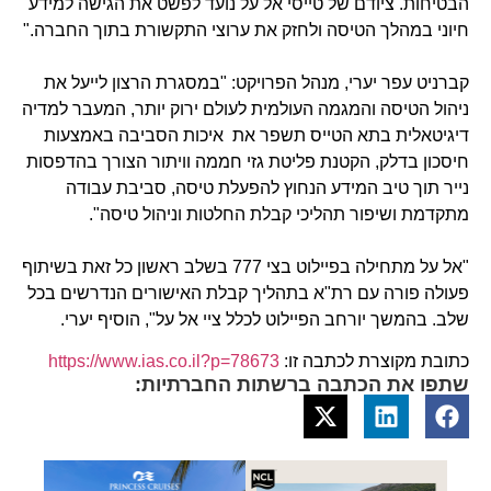
הבטיחות. ציודם של טייסי אל על נועד לפשט את הגישה למידע
חיוני במהלך הטיסה ולחזק את ערוצי התקשורת בתוך החברה."
קברניט עפר יערי, מנהל הפרויקט: "במסגרת הרצון לייעל את
ניהול הטיסה והמגמה העולמית לעולם ירוק יותר, המעבר למדיה
דיגיטאלית בתא הטייס תשפר את איכות הסביבה באמצעות
חיסכון בדלק, הקטנת פליטת גזי חממה וויתור הצורך בהדפסות
נייר תוך טיב המידע הנחוץ להפעלת טיסה, סביבת עבודה
מתקדמת ושיפור תהליכי קבלת החלטות וניהול טיסה".
"אל על מתחילה בפיילוט בצי 777 בשלב ראשון כל זאת בשיתוף
פעולה פורה עם רת"א בתהליך קבלת האישורים הנדרשים בכל
שלב. בהמשך יורחב הפיילוט לכלל ציי אל על", הוסיף יערי.
כתובת מקוצרת לכתבה זו:
https://www.ias.co.il?p=78673
שתפו את הכתבה ברשתות החברתיות: