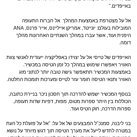
באייפדים."
אל על מצטרפת באמצעות המהלך אל חברות התעופה
המובילות בעולם: יונייטד, אמריקן אייליינס, אייר פרנס, ANA
היפנית ועוד, אשר עברו במהלך השנתיים האחרונות מהלך
דומה.
האייפדים של טייסי אל על יצוידו באפליקציה ייעודית לאנשי צוות
האוויר ויאפשרו שימוש במהלך כל זמן הטיסה במכשיר.
באמצעות המכשיר תתאפשר גישה טובה יותר לנתוני מזג
האוויר ותנאי הטיסה חומר עזר לטייס ומערכות תומכות החלטה.
בנוסף המכשיר ישמש להדרכה תוך חסכון ניכר בניירת כתובה,
הכוללות בין היתר ספרות מטוס, מפות, דפיות שדות תעופה,
ספרות הדרכה, חוק הטיס ועוד.
בני ליבנה, סמנכ"ל המבצעים של אל על: "אל על פועלת כל העת
במטרה לחדש לייעל את מערך הטיסה תוך דגש מיוחד על נושא