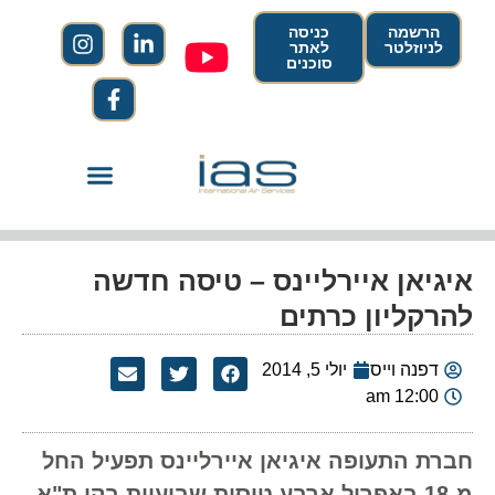
הרשמה
כניסה
לניוזלטר
לאתר
סוכנים
איגיאן איירליינס – טיסה חדשה
להרקליון כרתים
דפנה וייס
יולי 5, 2014
12:00 am
חברת התעופה איגיאן איירליינס תפעיל החל
מ-18 באפריל ארבע טיסות שבועיות בקו ת"א