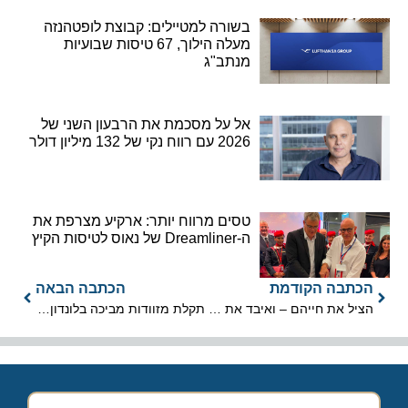
בשורה למטיילים: קבוצת לופטהנזה
מעלה הילוך, 67 טיסות שבועיות
מנתב"ג
אל על מסכמת את הרבעון השני של
2026 עם רווח נקי של 132 מיליון דולר
טסים מרווח יותר: ארקיע מצרפת את
ה-Dreamliner של נאוס לטיסות הקיץ
הכתבה הקודמת
הכתבה הבאה
הציל את חייהם – ואיבד את שלו: גיבור שקודרה
תקלת מזוודות מביכה בלונדון הית'רו ביום הכרזת ההשקעה הגדולה