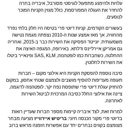
עלויות ולהימנע מתפעול לוגיסטי מסורבל, איבריה בחרה
להחזיר את העגלה המפורסמת, כולל מגזין הקניות המוכר
לנוסעים.
בעשורים הקודמים, קניות דיוטי פרי בטיסה היו חלק בלתי נפרד
מהחוויה, אך מאז אמצע שנות ה-2010 נצפתה מגמת נטישה
משמעותית. יונייטד הפסיקה את השירות כבר ב-2015, ואחריה
גם אמריקן איירליינס ודלתא. באירופה, המגפה האיצה את
ההחלטה, כשחברות כמו לופטהנזה, SAS, KLM ופינאייר ביטלו
את השירות לחלוטין.
סיבה נוספת להפסקת הקניות היא אילוצי מקום – חברות
תעופה מעדיפות להוסיף מושבים ולצמצם שטחי אחסון, במקום
להחזיק עגלת דיוטי פרי שתופסת נפח יקר. לופטהנזה לדוגמה,
ציינה את אילוצי החלל כסיבה המרכזית לביטול השירות
לאחרונה.
למרות זאת, לצד איבריה קיימות מספר חברות שעדיין רואות
בדיוטי פרי מקור הכנסה חיוני:
בריטיש איירווייז
מציעה מבחר
מצומצם בקווים נבחרים יחד עם אפשרות הזמנה מראש ברוב