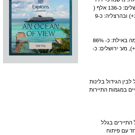
אלף לינות ישראלים (7%+), בטבריה ובסובב כנרת: כ- 240 אלף (9%+), בים המלח: כ- 205 אלף (10%+), במערב ירושלים: כ-136 אלף (
26%+), בת"א: כ- 56 אלף (24%+), בחיפה: כ-37 אלף (15%+), בנתניה: כ-28 אלף (41%+), בנצרת: כ- 19 אלפים (25%+) ובהרצליה: כ-9
תפוסת החדרים הארצית בחודש אוגוסט הגיעה לכ-75% (עליה של 7% לעומת אשתקד). התפוסה המרשימה ביותר נרשמה באילת: כ- 86%
ח: כ- 81% (9%+), בתל אביב כ- 78% (2%-), חיפה: 75% (7%+), הרצליה: כ- 75% (4%+), מע' ירושלים: כ-
 הגידול בלינות
במגמות התיירות
ירים בגלל
ם פיתוח