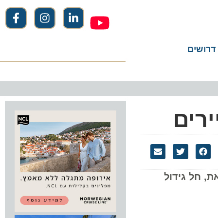
שים
ים
3 לעומת אוגוסט 2011. לעומת זאת, חל גידול