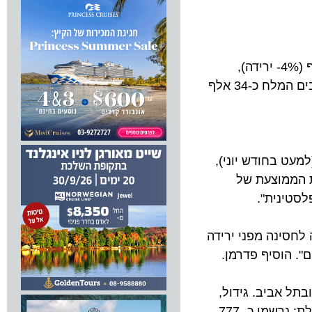
בחודש אוגוסט נרשמו בסך הכל 757 אלף לינות תיירים במלונות.התפלגות לינות התיירים: בתל אביב נרשמו כ- 241 אלף (4%- ירידה),
במערב ירושלים: כ- 200 אלף לינות (3%-), בטבריה ובסובב כנרת כ- 44 אלף לינות (11%-), באילת: כ- 52 אלף (8%-), בים המלח כ-34 אלף
בחודש יוני),
ממוצעת של
נית".
ינה מפני ירידה
הוסיף פדרמן.
אביב. גידול,
אשר לדברי פדרמן, מלמד על הבעת אמון של הלקוח הישראלי במוצר המלונאי המקומי. התפלגות לינות הישראלים: באילת: נרשמו כ- 777