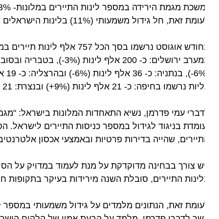
שכת מגמת הירידה במספר לינות התיירים במלונות- 3% ירידה לעומת אוגוסט אשתקד.
ת זאת, חל גידול משמעותי (11%) בלינות הישראלים בכל חלקי הארץ, ובמיוחד באילת, בירושלים ובתל אביב.
ת נרשמו בחיפה: כ- 21 אלף לינות (9%+) ובנצרת: 21 אלף לינות (16%+).
ברי עמי פדרמן, נשיא התאחדות המלונות בישראל: "מגמת הי
ומדת בניגוד לגידול במספר כניסות התיירים לישראל. הסיבו
יירים, שהייה בדירות פרטיות ובאמצעי אכסון אלטרנטיביים 
ש צורך בבחינה מדוקדקת על מנת לעמוד במדויק על הסיבות 
ינות התיירים, סובלת השנה מירידות בעיקר בתקופות חגים ו
ומת זאת, הנתונים מלמדים על גידול משמעותי במספר לינות