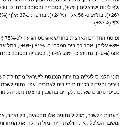
 (37%+).
63 (6%-), בטבריה ובסובב כנרת: כ- 70% (7%+) ובנצרת: כ- 61% (21%+).
וני הלמ"ס לעליה בתיירות הנכנסת לישראל מתחילת השנה, מצ
ירים והגידול בכניסות תיירים לאתרים. עפ"י נתוני לשכת מא
סיסי נתונים שאינם נלקחים בחשבון בהצגת נתוני הלינות.
ערכת הלשכה, מכלול נתונים אלו מבטאים, בין היתר, את רמ
שבר הכלכלי, את חולשת היורו מול הדולר, את התחרות הגובר